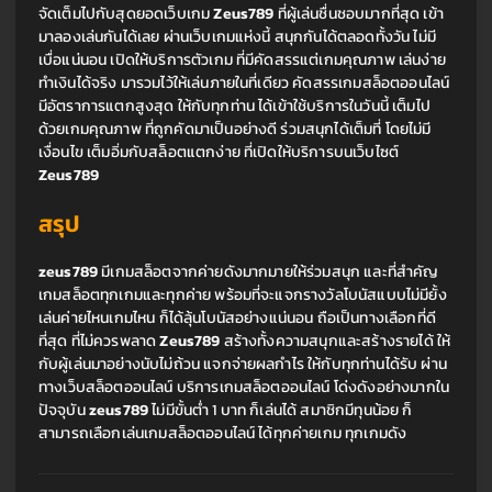
จัดเต็มไปกับสุดยอดเว็บเกม 
Zeus789 
ที่ผู้เล่นชื่นชอบมากที่สุด เข้า
มาลองเล่นกันได้เลย ผ่านเว็บเกมแห่งนี้ สนุกกันได้ตลอดทั้งวัน ไม่มี
เบื่อแน่นอน เปิดให้บริการตัวเกม ที่มีคัดสรรแต่เกมคุณภาพ เล่นง่าย 
ทำเงินได้จริง มารวมไว้ให้เล่นภายในที่เดียว
 คัดสรรเกมสล็อตออนไลน์ 
มีอัตราการแตกสูงสุด ให้กับทุกท่าน ได้เข้าใช้บริการในวันนี้
เต็มไป
ด้วยเกมคุณภาพ ที่ถูกคัดมาเป็นอย่างดี ร่วมสนุกได้เต็มที่ โดยไม่มี
เงื่อนไข เต็มอิ่มกับสล็อตแตกง่าย ที่เปิดให้บริการบนเว็บไซต์ 
Zeus789
สรุป 
zeus789 
มีเกมสล็อตจากค่ายดังมากมายให้ร่วมสนุก และที่สำคัญ
เกมสล็อตทุกเกมและทุกค่าย พร้อมที่จะแจกรางวัลโบนัสแบบไม่มียั้ง 
เล่นค่ายไหนเกมไหน ก็ได้ลุ้นโบนัสอย่างแน่นอน ถือเป็นทางเลือกที่ดี
ที่สุด ที่ไม่ควรพลาด 
Zeus789 
สร้างทั้งความสนุกและสร้างรายได้ ให้
กับผู้เล่นมาอย่างนับไม่ถ้วน แจกจ่ายผลกำไร ให้กับทุกท่านได้รับ ผ่าน
ทางเว็บสล็อตออนไลน์ บริการเกมสล็อตออนไลน์ โด่งดังอย่างมากใน
ปัจจุบัน 
zeus789 
ไม่มีขั้นต่ำ 1 บาท ก็เล่นได้ สมาชิกมีทุนน้อย ก็
สามารถเลือกเล่นเกมสล็อตออนไลน์ ได้ทุกค่ายเกม ทุกเกมดัง