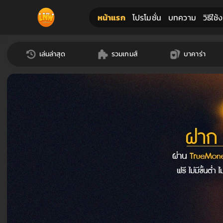
หน้าแรก
โปรโมชั่น
บทความ
วิธีใช้
เล่นล่าสุด
รวมเกมส์
บาคาร่า