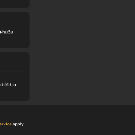
ผ่านเว็บ
ทำได้ด้วย
ervice
apply.