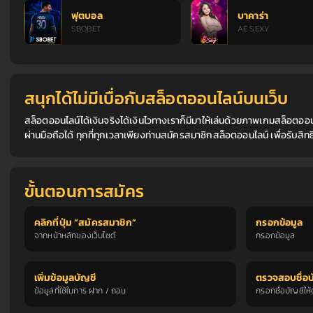
ฟุตบอล
บาคาร่า
SBOBET
AE SEXY
สนุกได้ไม่มีเบื่อกับสล็อตออนไลน์บนเว็บ
สล็อตออนไลน์ได้เงินจริงได้เงินไวทางเราก็มีมาให้เล่นด้วยภาพเกมสล็อต
ผ่านมือถือได้ ทุกที่ทุกเวลาเพียงท่านสมัครสมาชิกสล็อตออนไลน์ เพื่อรับสิ
ขั้นตอนการสมัคร
คลิกที่ปุ่ม “สมัครสมาชิก”
กรอกข้อมูล
จากหน้าหลักของเว็บไซต์
กรอกข้อมูล
เพิ่มข้อมูลบัญชี
ตรวจสอบชื่อบ
ข้อมูลที่ใช้ในการ ฝาก / ถอน
กรอกชื่อบัญชีให