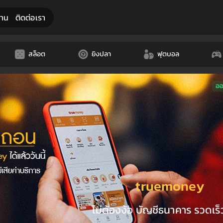
งาน
ติดต่อเรา
สล็อต
ยิงปลา
ฟุตบอล
ออ
truemoney
ไม่ต้องง้อ บัญชีธนาคาร รวดเร็