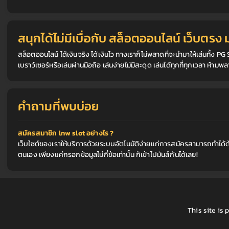
สนุกได้ไม่มีเบื่อกับ สล็อตออนไลน์ เว็บตรง 
สล็อตออนไลน์ ได้เงินจริง ได้เงินไว ทางเราก็ไม่พลาดที่จะนำมาให้เล่นทั้
เบราว์เซอร์หรือเล่นผ่านมือถือ เล่นง่ายไม่มีสะดุด เล่นได้ทุกที่ทุกเวลา ห้าม
คำถามที่พบบ่อย
สมัครสมาชิก lnw slot อย่างไร ?
เว็บไซต์ของเราให้บริการด้วยระบบอัตโนมัติง่ายแก่การสมัครสามารถทำได้ด
ตนเอง เพียงแค่กรอกข้อมูลไม่กี่ข้อเท่านั้น ก็เข้าไปมันส์กันได้เลย!
This site is