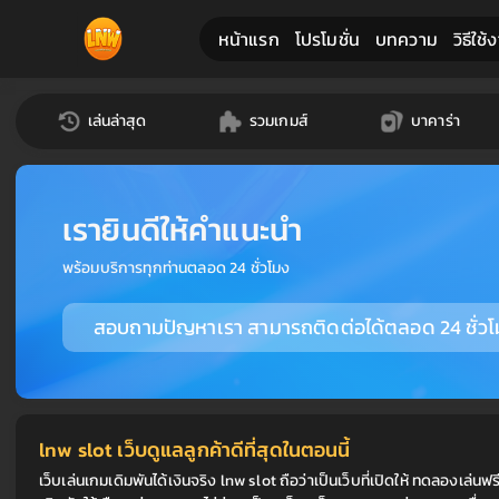
หน้าแรก
โปรโมชั่น
บทความ
วิธีใช้
เล่นล่าสุด
รวมเกมส์
บาคาร่า
เรายินดีให้คำแนะนำ
พร้อมบริการทุกท่านตลอด 24 ชั่วโมง
สอบถามปัญหาเรา สามารถติดต่อได้ตลอด 24 ชั่ว
lnw slot เว็บดูแลลูกค้าดีที่สุดในตอนนี้
เว็บเล่นเกมเดิมพันได้เงินจริง lnw slot ถือว่าเป็นเว็บที่เปิดให้ ทดลองเล่นฟร