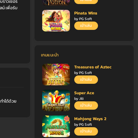
บราวเซอร์
์ เพื่อรับ
Pinata Wins
by PG Soft
เข้าเล่น
เกมแนะนำ
Treasures of Aztec
by PG Soft
เข้าเล่น
Super Ace
by Jili
ทำได้ด้วย
เข้าเล่น
Mahjong Ways 2
by PG Soft
เข้าเล่น