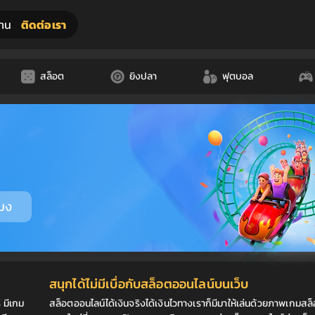
งาน
ติดต่อเรา
สล็อต
ยิงปลา
ฟุตบอล
โมง
สนุกได้ไม่มีเบื่อกับสล็อตออนไลน์บนเว็บ
ี มีเกม
สล็อตออนไลน์ได้เงินจริงได้เงินไวทางเราก็มีมาให้เล่นด้วยภาพเกมสล