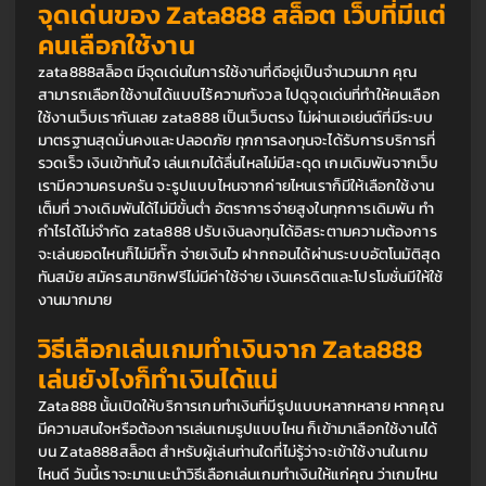
จุดเด่นของ Zata888 สล็อต เว็บที่มีแต่
คนเลือกใช้งาน
zata888สล็อต มีจุดเด่นในการใช้งานที่ดีอยู่เป็นจำนวนมาก คุณ
สามารถเลือกใช้งานได้แบบไร้ความกังวล ไปดูจุดเด่นที่ทำให้คนเลือก
ใช้งานเว็บเรากันเลย zata888 เป็นเว็บตรง ไม่ผ่านเอเย่นต์ที่มีระบบ
มาตรฐานสุดมั่นคงและปลอดภัย ทุกการลงทุนจะได้รับการบริการที่
รวดเร็ว เงินเข้าทันใจ เล่นเกมได้ลื่นไหลไม่มีสะดุด เกมเดิมพันจากเว็บ
เรามีความครบครัน จะรูปแบบไหนจากค่ายไหนเราก็มีให้เลือกใช้งาน
เต็มที่ วางเดิมพันได้ไม่มีขั้นต่ำ อัตราการจ่ายสูงในทุกการเดิมพัน ทำ
กำไรได้ไม่จำกัด zata888 ปรับเงินลงทุนได้อิสระตามความต้องการ 
จะเล่นยอดไหนก็ไม่มีกั๊ก จ่ายเงินไว ฝากถอนได้ผ่านระบบอัตโนมัติสุด
ทันสมัย สมัครสมาชิกฟรีไม่มีค่าใช้จ่าย เงินเครดิตและโปรโมชั่นมีให้ใช้
งานมากมาย 
วิธีเลือกเล่นเกมทำเงินจาก Zata888 
เล่นยังไงก็ทำเงินได้แน่
Zata888 นั้นเปิดให้บริการเกมทำเงินที่มีรูปแบบหลากหลาย หากคุณ
มีความสนใจหรือต้องการเล่นเกมรูปแบบไหน ก็เข้ามาเลือกใช้งานได้
บน Zata888สล็อต สำหรับผู้เล่นท่านใดที่ไม่รู้ว่าจะเข้าใช้งานในเกม
ไหนดี วันนี้เราจะมาแนะนำวิธีเลือกเล่นเกมทำเงินให้แก่คุณ ว่าเกมไหน