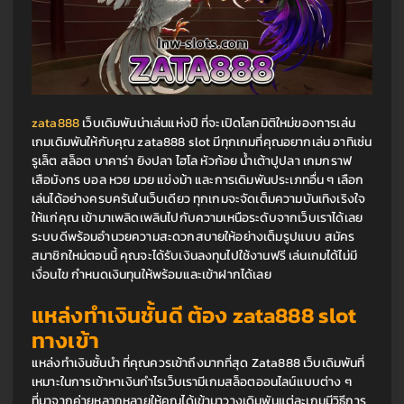
zata888
 เว็บเดิมพันน่าเล่นแห่งปี ที่จะเปิดโลกมิติใหม่ของการเล่น
เกมเดิมพันให้กับคุณ zata888 slot มีทุกเกมที่คุณอยากเล่น อาทิเช่น 
รูเล็ต สล็อต บาคาร่า ยิงปลา ไฮโล หัวก้อย น้ำเต้าปูปลา เกมกราฟ 
เสือมังกร บอล หวย มวย แข่งม้า และการเดิมพันประเภทอื่น ๆ เลือก
เล่นได้อย่างครบครันในเว็บเดียว ทุกเกมจะจัดเต็มความบันเทิงเริงใจ
ให้แก่คุณ เข้ามาเพลิดเพลินไปกับความเหนือระดับจากเว็บเราได้เลย 
ระบบดีพร้อมอำนวยความสะดวกสบายให้อย่างเต็มรูปแบบ สมัคร
สมาชิกใหม่ตอนนี้ คุณจะได้รับเงินลงทุนไปใช้งานฟรี เล่นเกมได้ไม่มี
เงื่อนไข กำหนดเงินทุนให้พร้อมและเข้าฝากได้เลย
แหล่งทำเงินชั้นดี ต้อง zata888 slot 
ทางเข้า 
แหล่งทำเงินชั้นนำ ที่คุณควรเข้าถึงมากที่สุด Zata888 เว็บเดิมพันที่
เหมาะในการเข้าหาเงินกำไรเว็บเรามีเกมสล็อตออนไลน์แบบต่าง ๆ 
ที่มาจากค่ายหลากหลายให้คุณได้เข้ามาวางเดิมพันแต่ละเกมมีวิธีการ