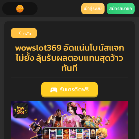
เข้าสู่ระบบ
สมัครสมาชิก
กลับ
wowslot369 อัดแน่นโบนัสแจก
ไม่ยั้ง ลุ้นรับผลตอบแทนสุดว้าว
ทันที
รับเครดิตฟรี