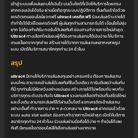
เข้าสู่ระบบเพื่อเล่นเกมได้เงินไว บนเว็บไซต์ที่เปิดให้บริการโดยตรง 
ฝากถอนเงินได้จริง ผ่านมือถือทุกระบบปฏิบัติการ 
ตื่นเต้นเร้าใจด้วย
เครดิตเกมออนไลน์แจกฟรี 
ultrac4 เครดิต ฟรี 
ร่วมเล่นสร้างรายได้ 
ทำกำไรได้ชัวร์โดยเครดิตฟรี ผู้เล่นทุกท่านสามารถรับได้ เงื่อนไขไม่ยุ่ง
ยาก ไม่ต้องทำเทิร์น กดรับได้เลยทันที ช่องทางทำรายการใหม่ล่าสุด 
Ultrac4 
ทางเลือกใหม่ของผู้ที่ต้องการเล่นเกมได้เงินง่าย ให้บริการ
เกมสล็อตจากทุกค่าย สร้างรายได้จากการเล่นเกมหลากหลายรูป
แบบ 
เปิดให้บริการสมาชิกทุกท่าน 24 ชั่วโมง
สรุป
ultrac4 
มีเกมให้บริการเล่นลงทุนอย่างครบครัน ต้องการเล่นเกม
แบบไหน สามารถเข้าเล่นได้เลยทันทีในเว็บเดียว การันตีเลยว่าเล่นกับ
ที่นี่ ทุกท่านไม่มีผิดหวังอย่างแน่นอน สร้างรายได้ไปพร้อมกัน พบกับ
บริการทุกระดับประทับใจ 
Ultrac4 
รวมเกมสล็อตทำเงินทั้งสไตล์ใหม่
และดั้งเดิม สามารถเล่นฟรีได้ผ่านเว็บไซต์ แจกเครดิตเข้าเล่นเกม
อย่างเต็มที่ 
ทำรายการง่าย ๆ สะดวกสบาย 
Ultrac4 
ฝากถอนไวด้วย
ระบบ auto slot wallet ช่องทางทำรายการใหม่ล่าสุด เปิดให้บริการ
สมาชิกทุกท่าน 24 ชั่วโมง 
ร่วมเล่นผ่านมือถือได้ง่าย ๆ ทำเงินได้เลย
ทันที มีเกมสล็อตออนไลน์ให้เลือกเล่นอย่างมากมาย