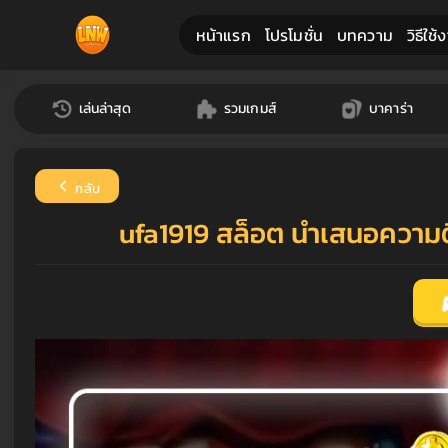
หน้าแรก
โปรโมชั่น
บทความ
วิธีใช้
เล่นล่าสุด
รวมเกมส์
บาคาร่า
กลับ
ufa1919 สล็อต นำเสนอความตื