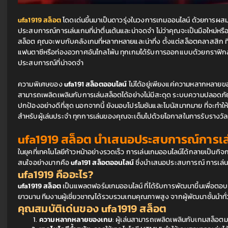
ufa1919 สล็อต
โดดเด่นขึ้นมาเป็นดาวรุ่งในวงการเกมออนไลน์ ด้วยการผ
ประสบการณ์การเล่นเกมที่น่าตื่นเต้นและน่าจดจำ ไม่ว่าคุณจะเป็นมือใหม่หรือ
สล็อต คุณจะพบกับคลังเกมที่หลากหลายและน่าทึ่ง ตั้งแต่สล็อตคลาสสิก ที่ใ
แฟนตาซีหรือท่องอวกาศอันไกลโพ้น ทุกเกมได้รับการออกแบบด้วยกราฟิกสวย
ประสบการณ์ที่น่าจดจำ
ความพิเศษของ 
ufa191 สล็อตออนไลน์
 ไม่ได้อยู่เพียงแค่ความหลากหลายของ
สามารถเพลิดเพลินกับการเล่นสล็อตได้อย่างไม่มีสะดุด ระบบความปลอดภัยขั
ปกป้องอย่างดีที่สุด นอกจากนี้ ยังมอบโปรโมชันและโบนัสมากมาย ที่จะทำให้
สำหรับผู้เล่นประจำ ทุกการเล่นของคุณจะเต็มไปด้วยโอกาสในการรับรางวั
ufa1919 สล็อต นำเสนอประสบการณ์การเล่น
ในยุคที่เทคโนโลยีก้าวหน้าอย่างรวดเร็ว การเล่นเกมออนไลน์ได้กลายเป็นกิจ
สนใจอย่างมากคือ 
ufa191 สล็อตออนไลน์
 ซึ่งนำเสนอประสบการณ์ การเล่นเ
ufa1919 คืออะไร?
ufa1919 สล็อต
 เป็นแพลตฟอร์มเกมออนไลน์ ที่ได้รับการพัฒนาขึ้นเพื่อต
ยาวนาน ทีมงานผู้เชี่ยวชาญได้รวบรวมเกมคุณภาพสูง จากผู้พัฒนาชั้นนำท
คุณสมบัติเด่นของ ufa1919 สล็อต
ความหลากหลายของเกม
: ผู้เล่นสามารถเพลิดเพลินกับเกมสล็อตม