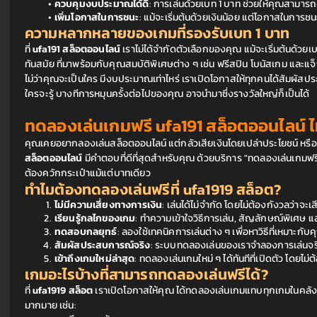
ควบคุมงบประมาณได้ดี
: การเล่นด้วยเบท 1 บาท ช่วยให้คุณสามารถค
เพิ่มโอกาสในการชนะ
: แม้จะเริ่มต้นด้วยเงินน้อย แต่โอกาสในการชน
ความหลากหลายของเกมที่รองรับเบท 1 บาท
ที่ 
ufa191 สล็อตออนไลน์ 
เราไม่ได้จำกัดตัวเลือกของคุณ แม้จะเริ่มต้นด้
ทันสมัย ที่มาพร้อมกับคุณสมบัติพิเศษต่าง ๆ เช่น ฟรีสปิน โบนัสเกม แล
ไม่ว่าคุณจะเป็นใคร มีงบประมาณเท่าไหร่ เราเปิดโอกาสให้ทุกคนได้สัมผัส
ใครจะรู้ บางทีการหมุนครั้งต่อไปของคุณ อาจนำมาซึ่งรางวัลใหญ่ก็เป็นได้
ทดลองเล่นเกมฟรี ufa191 สล็อตออนไลน์ ไม่ม
คุณเคยอยากลองเล่นสล็อตออนไลน์ แต่กลัวเสียเงินโดยเปล่าประโยชน์ หรือคุณ
สล็อตออนไลน์
 มีคำตอบที่ดีที่สุดสำหรับคุณ ด้วยบริการ "ทดลองเล่นเกมฟรี
ต้องควักกระเป๋าแม้แต่บาทเดียว
ทำไมต้องทดลองเล่นฟรีที่ ufa1919 สล็อต?
ไม่มีความเสี่ยงทางการเงิน
: เล่นได้ไม่จำกัด โดยไม่ต้องกังวลว่าจะเส
เรียนรู้กลไกของเกม
: ทำความเข้าใจวิธีการเล่น, สัญลักษณ์พิเศษ แล
ทดสอบกลยุทธ์
: ลองใช้เทคนิคการเล่นต่าง ๆ เพื่อหาวิธีที่เหมาะกับค
สัมผัสประสบการณ์จริง
: ระบบทดลองเล่นของเราจำลองการเล่นจริง
เข้าถึงเกมใหม่ล่าสุด
: ทดลองเล่นเกมใหม่ ๆ ได้ทันทีที่เปิดตัว โดยไม่
เกมอะไรบ้างที่สามารถทดลองเล่นฟรีได้?
ที่ 
ufa1919 สล็อต
 เราเปิดโอกาสให้คุณ ได้ทดลองเล่นเกมแทบทุกเกมในคลังข
มากมาย เช่น: