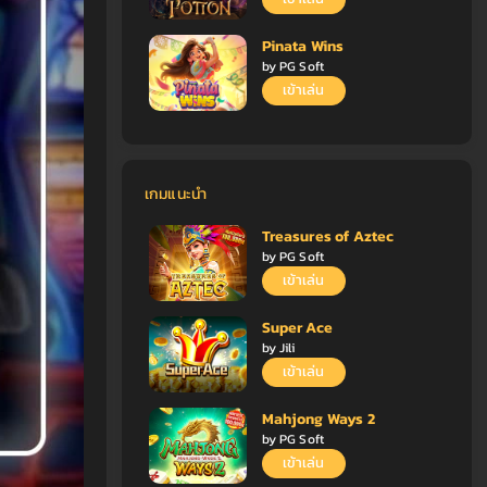
Pinata Wins
by PG Soft
เข้าเล่น
เกมแนะนำ
Treasures of Aztec
by PG Soft
เข้าเล่น
Super Ace
by Jili
เข้าเล่น
Mahjong Ways 2
by PG Soft
เข้าเล่น