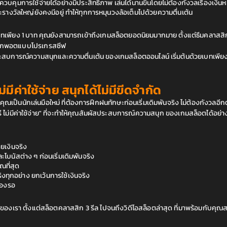
วบคุมการใช้จ่ายได้อย่างมีประสิทธิภาพ เล่นได้นานขึ้นโดยไม่ต้องกังวลเรื่องเงินห
ะรางวัลใหญ่ยังคงมีอยู่ ทำให้ทุกการหมุนวงล้อเต็มไปด้วยความตื่นเต้น
วยเบทเพียง 1 บาท คุณยังสามารถเข้าถึงเกมสล็อตยอดนิยมมากมาย ตั้งแต่ธีมคลาสส
ะแจ็กพอตแบบโปรเกรสซีฟ
ประสบการณ์ความสนุกและความตื่นเต้น ของเกมสล็อตออนไลน์ เริ่มต้นด้วยเบทเพียง
ีค่าใช้จ่าย สนุกได้ไม่มีขีดจำกัด
เป็นนักเล่นมือใหม่ ที่ต้องการฝึกฝนทักษะก่อนเริ่มเดิมพันจริง ไม่ต้องกังวลอีก
 ไม่มีค่าใช้จ่าย" ที่จะทำให้คุณสัมผัสประสบการณ์ความสนุก ของเกมสล็อตได้อย่างเต
ียเงินจริง
ะโบนัสต่าง ๆ ก่อนเริ่มเดิมพันจริง
ุณที่สุด
ทุกอย่าง ยกเว้นการใช้เงินจริง
ต้องรอ
องเรา ตั้งแต่สล็อตคลาสสิก 3 รีล ไปจนถึงวิดีโอสล็อตล่าสุด ที่มาพร้อมกับคุณส