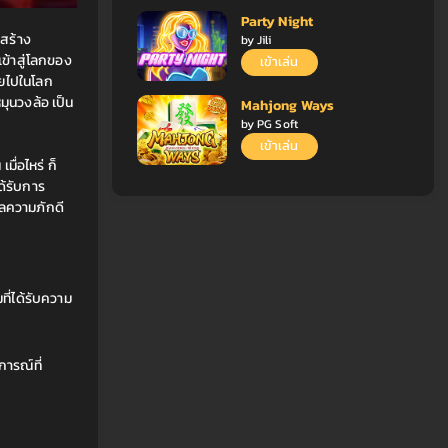
Party Night
สร้าง
by Jili
เข้าสู่โลกของ
เข้าเล่น
ัยไปในโลก
ุนวงล้อ เป็น
Mahjong Ways
by PG Soft
เข้าเล่น
ื่อไหร่ ก็
ด้รับการ
ัลความภักดี
ี่ได้รับความ
ารณ์ที่