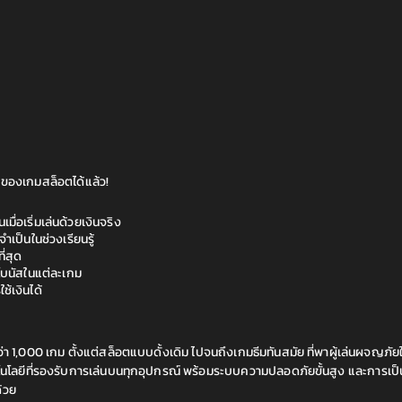
กของเกมสล็อตได้แล้ว!
เมื่อเริ่มเล่นด้วยเงินจริง
ำเป็นในช่วงเรียนรู้
่สุด
บนัสในแต่ละเกม
้เงินได้
ว่า 1,000 เกม ตั้งแต่สล็อตแบบดั้งเดิม ไปจนถึงเกมธีมทันสมัย ที่พาผู้เล่นผจญภั
โนโลยีที่รองรับการเล่นบนทุกอุปกรณ์ พร้อมระบบความปลอดภัยขั้นสูง และการเป็
ด้วย