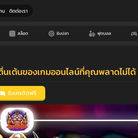
งาน
ติดต่อเรา
สล็อต
ยิงปลา
ฟุตบอล
่นเต้นของเกมออนไลน์ที่คุณพลาดไม่ได้
รับเครดิตฟรี