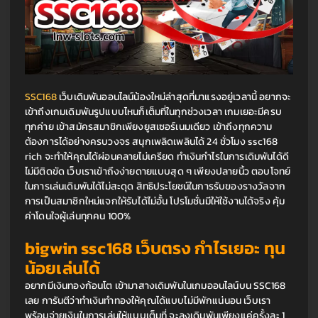
SSC168
 เว็บเดิมพันออนไลน์น้องใหม่ล่าสุดที่มาแรงอยู่เวลานี้ อยากจะ
เข้าถึงเกมเดิมพันรูปแบบไหนก็เต็มที่ในทุกช่วงเวลา เกมเยอะมีครบ
ทุกค่าย เข้าสมัครสมาชิกเพียงยูสเซอร์เนมเดียว เข้าถึงทุกความ
ต้องการได้อย่างครบวงจร สนุกเพลิดเพลินได้ 24 ชั่วโมง ssc168 
rich จะทำให้คุณได้ผ่อนคลายไม่เครียด ทำเงินกำไรในการเดิมพันได้ดี 
ไม่มีติดขัด เว็บเราเข้าถึงง่ายดายแบบสุด ๆ เพียงปลายนิ้ว ตอบโจทย์
ในการเล่นเดิมพันได้ไม่สะดุด สิทธิประโยชน์ในการรับของรางวัลจาก
การเป็นสมาชิกใหม่แจกให้รับได้ไม่อั้น โปรโมชั่นมีให้ใช้งานได้จริง คุ้ม
ค่าโดนใจผู้เล่นทุกคน 100%
bigwin ssc168 เว็บตรง กำไรเยอะ ทุน
น้อยเล่นได้
อยากมีเงินทองก้อนโต เข้ามาสางเดิมพันในเกมออนไลน์บน SSC168 
เลย การันตีว่าทำเงินทำทองให้คุณได้แบบไม่มีพักแน่นอน เว็บเรา
พร้อมจ่ายเงินในการเล่นให้แบบเต็มที่ จะลงเดิมพันเพียงแค่ครั้งละ 1 