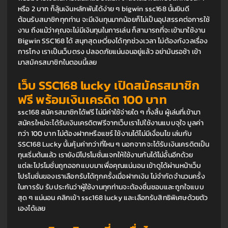
หรือ 2 บาท ก็ลุ้นเงินหลักพันได้ง่าย ๆ bigwin ssc168 นั้นยินดี
ต้อนรับสมาชิกทุกท่าน จะมีเงินทุนมากน้อยก็ไม่เป็นอุปสรรคต่อการใช้
งาน ถึงแม้ว่าคุณจะไม่มีเงินทุนในการเล่น ก็สามารถที่จะเข้ามาใช้งาน 
Bigwin SSC168 ได้ สนุกสุดเหวี่ยงได้ทุกช่วงเวลา ไม่ต้องกังวลเรื่อง
การโกง เราเป็นเว็บตรง ปลอดภัยแน่นอนอยู่แล้ว อย่ามันรอช้า เข้า
มาสมัครสมาชิกในตอนนี้เลย
เว็บ SSC168 lucky เปิดสมัครสมาชิก
ฟรี พร้อมเงินเครดิต 100 บาท
ssc168 สมัครสมาชิกได้ฟรี ไม่มีค่าใช้จ่ายใด ๆ ทั้งสิ้น ผู้เล่นที่เข้ามา
สมัครใหม่จะได้รับเงินเครดิตฟรีจากเว็บเราไปใช้งานแบบจุใจ มูลค่า
กว่า 100 บาท ไม่ต้องฝากหรือแชร์ ใช้งานได้ไม่มีเงื่อนไข เล่นกับ 
SSC168 Lucky นั้นคุ้มค่ากว่าที่ไหน ๆ นอกจากจะได้รับเงินเครดิตเป็น
ทุนเริ่มต้นแล้ว เรายังมีโปรโมชั่นแจกให้ใช้งานกันได้ไม่อั้นอีกด้วย 
แต่ละโปรโมชั่นถูกออกแบบมาเพื่อคุณแน่นอน เข้าดูได้ผ่านหน้าเว็บ 
โปรโมชั่นของเราเลือกรับได้ทุกครั้งเมื่อฝากเงิน ไม่จำกัดจำนวนครั้ง
ในการรับ รับประกันว่าผู้ใช้งานทุกท่านจะต้องชื่นชอบและถูกใจแบบ
สุด ๆ แน่นอน คลิกเข้า ssc168 lucky และเลือกรับสิทธิพิเศษด้วยตัว
เองได้เลย