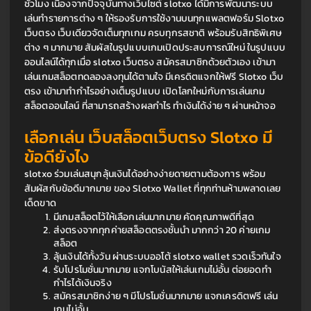
ชั่วโมง เนื่องจากปัจจุบันทางเว็บไซต์ slotxo ได้มีการพัฒนาระบบ
เล่นทำรายการต่าง ๆ ให้รองรับการใช้งานบนทุกแพลตฟอร์ม Slotxo 
เว็บตรง เว็บเดียวจัดเต็มทุกเกม ครบทุกรสชาติ พร้อมรับสิทธิพิเศษ
ต่าง ๆ มากมาย สัมผัสในรูปแบบเกมเปิดประสบการณ์ใหม่ ในรูปแบบ
ออนไลน์ได้ทุกเมื่อ slotxo เว็บตรง สมัครสมาชิกด้วยตัวเอง เข้ามา
เล่นเกมสล็อตทดลองลงทุนได้ตามใจ มีเครดิตแจกให้ฟรี Slotxo เว็บ
ตรง เข้ามาทำกำไรอย่างเต็มรูปแบบ เปิดโลกใหม่กับการเล่นเกม
สล็อตออนไลน์ ที่สามารถสร้างผลกำไร ทำเงินได้ง่าย ๆ ผ่านหน้าจอ
เลือกเล่น เว็บสล็อตเว็บตรง Slotxo มี
ข้อดียังไง
slotxo ร่วมเล่นสนุกลุ้นเงินได้อย่างง่ายดายตามต้องการ พร้อม
สัมผัสกับข้อดีมากมาย ของ Slotxo Wallet ที่ทุกท่านห้ามพลาดเลย
เด็ดขาด
มีเกมสล็อตไว้ให้เลือกเล่นมากมาย คัดคุณภาพดีที่สุด
ส่งตรงจากทุกค่ายสล็อตตรงชั้นนำ มากกว่า 20 ค่ายเกม
สล็อต
ลุ้นเงินได้ทั้งวัน ผ่านระบบออโต้ slotxo wallet รวดเร็วทันใจ
รับโปรโมชั่นมากมาย แจกโบนัสให้เล่นเกมไม่อั้น ต่อยอดทำ
กำไรได้เงินจริง
สมัครสมาชิกง่าย ๆ มีโปรโมชั่นมากมาย แจกเครดิตฟรี เล่น
เกมไม่อั้น