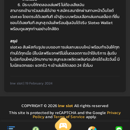
มีระบบให้ทดลองเล่นฟรี ไม่ต้องเสียเงิน
สามารถเข้ามาร่วมเล่นได้ง่าย ๆ สมัครสมาชิกผ่านทางหน้าเว็บไซต์ 
slotxo โดยตรงได้เลยทันที เข้าสู่ระบบพร้อมเลือกเล่นเกมสล็อต ที่ชื่น
ชอบได้เลยทันที สนุกสุดมันส์พร้อมลุ้นเงินได้จริง Slotxo Wallet 
พร้อมดูแลทุกท่านอย่างใกล้ชิด
สรุป
slotxo สัมผัสกับรูปแบบของการเล่นเกมแบบใหม่ พร้อมทำเงินให้ทุก
ท่านได้ทุกเมื่อ มีโบนัสฟรีแจกฟรีไม่อั้นตลอดการเข้าใช้บริการ ลุ้นรับ
โบนัสก้อนใหญ่อีกมากมาย สนุกและเพลิดเพลินก่อนใครได้แล้ววันนี้ มี
โบนัสแตกเยอะ แตกรัว ๆ เข้าเล่นได้ตลอด 24 ชั่วโมง
lnw slot | 19 February 2024
COPYRIGHT © 2026
lnw slot
All rights reserved
This site is protected by reCAPTCHA and the Google
Privacy
Policy
and
Terms of Service
apply.