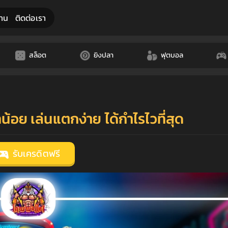
งาน
ติดต่อเรา
สล็อต
ยิงปลา
ฟุตบอล
อย เล่นแตกง่าย ได้กำไรไวที่สุด
รับเครดิตฟรี