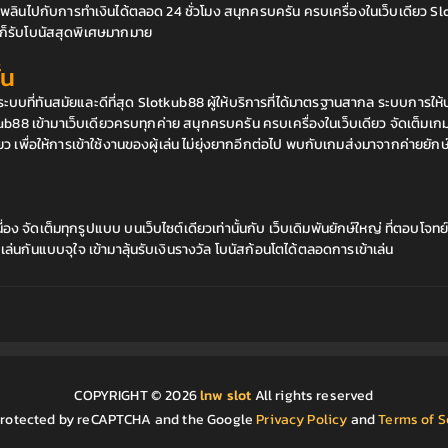
ลิดเพลินไปกับการทำเงินได้ตลอด 24 ชั่วโมง สนุกครบครัน ครบเครื่องในเว็บเดียว S
 ก็รับโบนัสสุดพิเศษมากมาย
้น
tkub88 เข้ามาเว็บเดียวครบทุกค่าย สนุกครบครัน ครบเครื่องในเว็บเดียว จัดเต็มเกมท
 เพื่อให้การเข้าใช้งานของผู้เล่น ไม่ยุ่งยากอีกต่อไป พบกับเกมส่งมาจากค่ายยักษ์
่นกันแบบจุใจ เข้ามาลุ้นรับเงินรางวัล โบนัสก้อนโตได้ตลอดการเข้าเล่น
COPYRIGHT © 2026
lnw slot
All rights reserved
 protected by reCAPTCHA and the Google
Privacy Policy
and
Terms of S