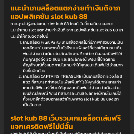
แนะนำเกมสล็อตแตกง่ายทำเงินดีจาก
แอปพลิเคชัน slot kub 88
หากคุณไม่รู้จะเล่นเกม slot kub 88 ไหนดี วันนี้ทางทีมงานจะมา
แนะนำเกม slot แตกง่าย ทำเงินดี จากแอปพลิเคชัน slot kub 88 มา
แนะนำให้คุณดังต่อไปนี้
เกมสล็อต Fruit Party เกมสล็อตผลไม้ที่มีภาพที่สวยงามเป็น
เอกลักษณ์ นอกจากนั้นยังมีระบบฟีเจอร์ที่ช่วยให้คุณชนะเดิม
พันได้ง่ายกว่าเดิม เช่น สัญลักษณ์ Scatter ที่มอบสปินฟรีให้
กับคุณสูงถึง 30 สปิน และสัญลักษณ์ Wild ที่ใช้ทดแทน
สัญลักษณ์ทั้งหมดภายในเกม ทำให้คุณชนะเดิมพันได้ง่ายมาก
ยิ่งขึ้นอีกด้วย
เกมสล็อต CAPTAINS TREASURE เป็นเกมสล็อต 5 วงล้อ 3 
แถว ที่สามารถทำคอมโบเพื่อเพิ่มกำไรให้คุณได้มากหลายเท่า 
แถมยังมีฟีเจอร์ที่ช่วยให้คุณชนะเดิมพันได้ง่ายกว่าเดิมอย่าง
เช่นสัญลักษณ์ Wild ที่สามารถแทนสัญลักษณ์ภายในเกมได้
ทั้งหมดอีกด้วยบอกเลยว่าห้ามพลาด slot kub 88 ของเรา
เป็นอันขาด
slot kub 88 เว็บรวมเกมสล็อตเล่นฟรี 
แจกเครดิตฟรีไม่มีอั้น
slot kub 88 เว็บเกมสล็อตที่เปิดโอกาสให้คนทุกคนได้เข้ามาหาราได้