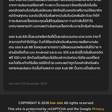
จากการเล่นเกมสล็อตฟรี ๆ เพราะเว็บของเราจัดเตรียมโปรโมชั่น
ยอดฮิตอย่างโปรโมชั่นสมัครสมาชิกใหม่รับเครดิตฟรีมารอให้สมาชิก
หน้าใหม่ทุกคน และยังมีโปรโมชั่นฝากเงินรับโบนัสเพิ่มอีกด้วย ทำให้
การเล่นเกมสล็อตของคุณนั้นใช้ทุนน้อยมาก ๆ แต่กลับได้กำไร
มากมายหลายเท่า บอกเลยว่าเล่นเกมสล็อตกลับเราแล้วคุ้มค่าแน่นอน
slot kub 88 เป็นแอปพลิเคชันที่เป็นแหล่งรวมเกม slot แตกง่าย ที่
สามารถทำกำไรได้สูง จึงทำให้เหล่านักเดิมพันมากมายเลือกมาเล่น
เกม slot kub 88 โดยคุณสามารถดาวน์โหลดแอปพลิเคชันได้ง่าย ๆ 
ผ่านมือถือทั้งระบบ Android และระบบ iOS และยังมีโปรโมชั่นเครดิต
ฟรี 100 บาท อีกด้วยโดยที่คุณไม่ต้องฝากเงินก่อน ไม่ต้องแชร์โพส 
และไม่ต้องทำเทิร์นโอเวอร์อีกด้วย บอกเลยว่าถูกใจเหล่านักเดิมพัน
หลายคนแน่นอน ดังนั้นห้ามพลาด slot kub 88 เว็บตรงเป็นอันขาด
lnw slot | 29 December 2023
COPYRIGHT © 2026
lnw slot
All rights reserved
This site is protected by reCAPTCHA and the Google
Privacy