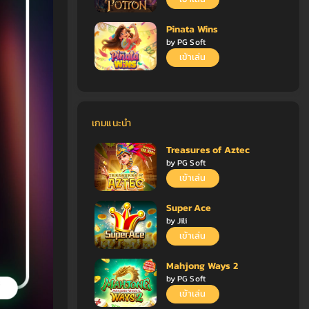
Pinata Wins
by PG Soft
เข้าเล่น
เกมแนะนำ
Treasures of Aztec
by PG Soft
เข้าเล่น
Super Ace
by Jili
เข้าเล่น
Mahjong Ways 2
by PG Soft
เข้าเล่น