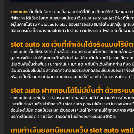
slot auto
 เว็บที่ให้บริการเกมสล็อตออนไลน์ที่ดีที่สุด มีเกมให้ได้เลือกเล
กำไรงาม ได้เงินจริงทุกเกมอย่างแน่นอน เว็บ 
slot auto wallet
 มีฟังก์ชั่
อยู่ในคาสิโนจริง ๆ 
slot auto play
 ของเรารองรับสมาร์ตโฟนทุกรุ่น ทุกระบบ 
มีอินเทอร์เน็ตก็สามารถเล่นได้แล้ว ไม่ต้องดาวน์โหลดแอปพลิเคชันก็ใช้งานได้ง
slot auto xo เว็บที่ทำเงินได้จริงแบบไร้
slot auto เว็บที่ให้บริการเก็บสล็อตแบบครบจบในเว็บเดียว มีเกมสล็อตออนไล
ยูสเซอร์เดียวเล่นได้ทุกเกมเดิมพัน ไม่ต้องเปลี่ยนเว็บไปมาให้ยุ่งยาก มีทุ
เริ่มเดิมพันขั้นต่ำเพียง 1 บาทเท่านั้น เหมาะสุด ๆ กับนักเดิมพันทุกท่าน ถึ
เว็บเรา แต่ยังไม่มั่นใจ สามารถที่จะทดลองระบบทดลองเล่นเกมของเราก่อนได้
หรือไม่เป็นก็สามารถใช้งานระบบทดลองเล่นนี้ได้ เล่นกับเว็บของเรามีแต่ได้ ไ
slot auto ฝากถอนได้ไม่มีขั้นต่ำ ด้วยระบ
slot auto เปิดให้บริการด้วยระบบฝากถอนอัตโนมัติ ที่จะช่วยให้การทำรา
เวลาติดต่อผ่านเจ้าหน้าที่ของเว็บ 
slot auto play
 ให้เสียเวลา ไม่ว่าจะฝากห
ต่อเนื่องไม่มีสะดุดแม้เงินหมด เว็บของเราเปิดให้ฝากถอนได้ทุกธนาคาร ฟรีค
บริการได้ตลอด 24 ชั่วโมง ปลอดภัย ไม่มีโกงอย่างแน่นอน 100% 
เกมทำเงินยอดนิยมบนเว็บ 
slot auto wall