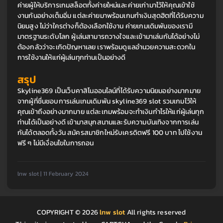
ค่ายผู้ให้บริการเกมสล็อตทั้งค่ายใหม่และค่ายเก่ามาไว้ให้คุณเข้าใช้
งานกันอย่างเต็มอิ่ม แต่ละค่ายมาพร้อมเกมทำเงินสุดฮิตที่ได้รับความ
นิยมสูง ไม่ว่าใครต่างก็ต้องเลือกใช้งาน ค่ายเกมเดิมพันของเรามี
มาตรฐานระดับโลก ผู้เล่นสามารถวางใจและเข้ามาเล่นกันได้อย่างไม่
ต้องกลัวว่าจะเกิดปัญหาเลย เราพร้อมดูแลอำนวยความสะดวกใน
การใช้งานให้แก่ผู้เล่นทุกท่านเป็นอย่างดี 
สรุป
Skyline369 เป็นเว็บคาสิโนออนไลน์ที่ได้รับความนิยมอย่างมากมาย 
จากผู้ที่ชื่นชอบการเล่นเกมเดิมพัน skyline369 slot รวมเกมไว้ให้
คุณเข้าถึงอย่างมากมาย แต่ละเกมพร้อมจะทำเงินกำไรให้แก่ผู้เล่นทุก
ท่านได้เป็นอย่างดี เข้ามาสนุกสนานและรับความบันเทิงจากการเล่น
กันได้ตลอดทั้งวัน สมัครสมาชิกใหม่รับเครดิตฟรี 100 บาท ไปใช้งาน
ฟรี ๆ ไม่มีเงื่อนไขในการถอน
lnw slot | 11 February 2024
COPYRIGHT © 2026
lnw slot
All rights reserved