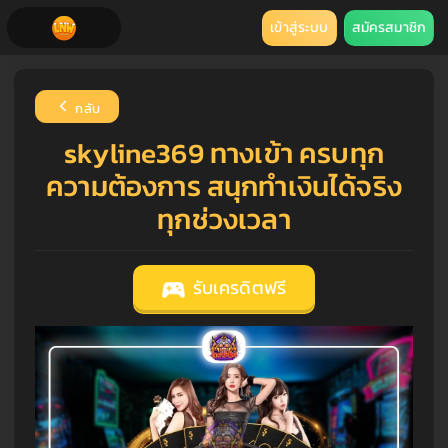
เข้าสู่ระบบ
สมัครสมาชิก
กลับ
skyline369 ทางเข้า ครบทุก
ความต้องการ สนุกทำเงินได้จริง
ทุกช่วงเวลา
รับเครดิตฟรี