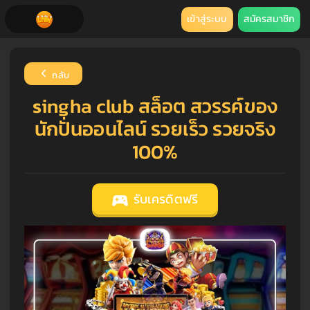
เข้าสู่ระบบ
สมัครสมาชิก
กลับ
singha club สล็อต สวรรค์ของ
นักปั่นออนไลน์ รวยเร็ว รวยจริง
100%
รับเครดิตฟรี