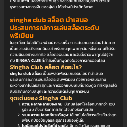
นี้ ระบบความปลอดภัยระดับสูง ยังช่วยปกป้องข้อมูลส่วนตัวและ
ธุรกรรมทางการเงินของผู้เล่น ได้อย่างมีประสิทธิภาพ
singha club สล็อต นำเสนอ
ประสบการณ์การเล่นสล็อตระดับ
พรีเมียม
ในยุคที่เทคโนโลยีก้าวหน้าอย่างรวดเร็ว การเล่นเกมออนไลน์ ได้กลาย
เป็นความบันเทิงยอดนิยม สำหรับคนทุกเพศทุกวัย หนึ่งในเกมที่ได้รับ
ความนิยมอย่างมากคือ สล็อตออนไลน์ และวันนี้เราจะพาคุณไปรู้จัก
กับ 
SINGHA CLUB
 ที่กำลังเป็นที่พูดถึงในวงการเกมออนไลน์
Singha Club สล็อต คืออะไร?
singha club สล็อต
 เป็นแพลตฟอร์มเกมออนไลน์ ที่นำเสนอ
ประสบการณ์การเล่นสล็อตระดับพรีเมียม ด้วยการผสมผสาน
ระหว่างเทคโนโลยีล่าสุดและการออกแบบเกมที่น่าดึงดูด ทำให้ผู้เล่นได้
สัมผัสกับความสนุกและความตื่นเต้นในทุกการหมุน
จุดเด่นของ Singha Club
ความหลากหลายของเกม
: มีเกมสล็อตให้เลือกมากกว่า 100 
รูปแบบ ตั้งแต่ธีมคลาสสิกไปจนถึงธีมทันสมัย
ระบบความปลอดภัยระดับสูง
: ใช้เทคโนโลยีการเข้ารหัสล่าสุด 
เพื่อปกป้องข้อมูลและธุรกรรมของผู้เล่น
โบนัสและโปรโมชันที่น่าสนใจ
: มีการจัดกิจกรรมและแจก