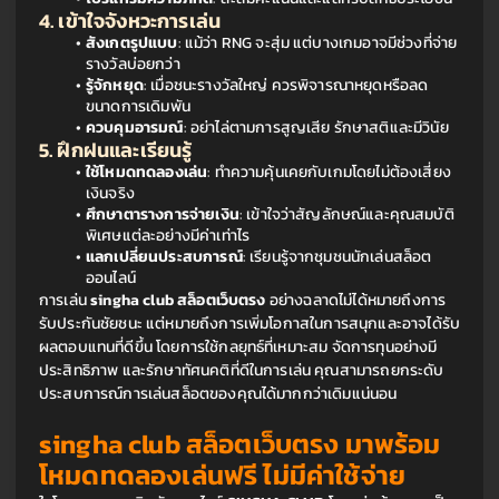
4. เข้าใจจังหวะการเล่น
สังเกตรูปแบบ
: แม้ว่า RNG จะสุ่ม แต่บางเกมอาจมีช่วงที่จ่าย
รางวัลบ่อยกว่า
รู้จักหยุด
: เมื่อชนะรางวัลใหญ่ ควรพิจารณาหยุดหรือลด
ขนาดการเดิมพัน
ควบคุมอารมณ์
: อย่าไล่ตามการสูญเสีย รักษาสติและมีวินัย
5. ฝึกฝนและเรียนรู้
ใช้โหมดทดลองเล่น
: ทำความคุ้นเคยกับเกมโดยไม่ต้องเสี่ยง
เงินจริง
ศึกษาตารางการจ่ายเงิน
: เข้าใจว่าสัญลักษณ์และคุณสมบัติ
พิเศษแต่ละอย่างมีค่าเท่าไร
แลกเปลี่ยนประสบการณ์
: เรียนรู้จากชุมชนนักเล่นสล็อต
ออนไลน์
การเล่น 
singha club สล็อตเว็บตรง 
อย่างฉลาดไม่ได้หมายถึงการ
รับประกันชัยชนะ แต่หมายถึงการเพิ่มโอกาสในการสนุกและอาจได้รับ
ผลตอบแทนที่ดีขึ้น โดยการใช้กลยุทธ์ที่เหมาะสม จัดการทุนอย่างมี
ประสิทธิภาพ และรักษาทัศนคติที่ดีในการเล่น คุณสามารถยกระดับ
ประสบการณ์การเล่นสล็อตของคุณได้มากกว่าเดิมแน่นอน
singha club สล็อตเว็บตรง มาพร้อม
โหมดทดลองเล่นฟรี ไม่มีค่าใช้จ่าย