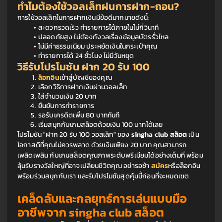
ทำไมต้องใช้วอลเล็ทฝนการฝาก-ถอน?
การใช้วอลเล็ทในการฝากเงินมีข้อดีมากมายดังนี้:
สะดวกรวดเร็ว ทำรายการได้ภายในไม่กี่วินาที
ปลอดภัยสูง ไม่ต้องกังวลเรื่องข้อมูลบัตรรั่วไหล
ไม่มีค่าธรรมเนียม ประหยัดเงินในกระเป๋าคุณ
ทำรายการได้ 24 ชั่วโมง ไม่มีวันหยุด
วิธีรับโปรโมชัน ฝาก 20 รับ 100
ล็อกอิน
เข้าสู่บัญชีของคุณ
เลือกวิธีการฝากเงินผ่านวอลเล็ท
ใส่จำนวนเงิน 20 บาท
ยืนยันการทำรายการ
รอรับเครดิตเพิ่ม 80 บาททันที
เริ่มสนุกกับเกมสล็อตด้วยเงิน 100 บาทได้เลย
โปรโมชัน "ฝาก 20 รับ 100 วอลเล็ท" ของ 
singha club สล็อต
 เป็น
โอกาสดีที่คุณไม่ควรพลาด ด้วยเงินเพียง 20 บาท คุณสามารถ
เพลิดเพลิน กับเกมสล็อตคุณภาพระดับพรีเมียมได้อย่างเต็มที่ พร้อม
ลุ้นรับรางวัลใหญ่ที่อาจเปลี่ยนชีวิตคุณ อย่ารอช้า 
สมัคร
หรือล็อกอิน 
พร้อมร่วมสนุกกับเรา และรับโปรโมชันสุดคุ้มนี้ก่อนที่จะหมดเขต
เคล็ดลับและกลยุทธ์การเล่นแบบมือ
อาชีพจาก singha club สล็อต