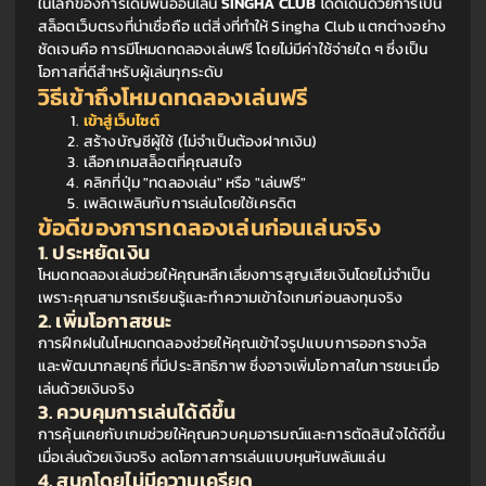
ในโลกของการเดิมพันออนไลน์ 
SINGHA CLUB
 โดดเด่นด้วยการเป็น
สล็อตเว็บตรงที่น่าเชื่อถือ แต่สิ่งที่ทำให้ Singha Club แตกต่างอย่าง
ชัดเจนคือ การมีโหมดทดลองเล่นฟรี โดยไม่มีค่าใช้จ่ายใด ๆ ซึ่งเป็น
โอกาสที่ดีสำหรับผู้เล่นทุกระดับ
วิธีเข้าถึงโหมดทดลองเล่นฟรี
เข้าสู่เว็บไซต์
สร้างบัญชีผู้ใช้ (ไม่จำเป็นต้องฝากเงิน)
เลือกเกมสล็อตที่คุณสนใจ
คลิกที่ปุ่ม "ทดลองเล่น" หรือ "เล่นฟรี"
เพลิดเพลินกับการเล่นโดยใช้เครดิต
ข้อดีของการทดลองเล่นก่อนเล่นจริง
1. ประหยัดเงิน
โหมดทดลองเล่นช่วยให้คุณหลีกเลี่ยงการสูญเสียเงินโดยไม่จำเป็น 
เพราะคุณสามารถเรียนรู้และทำความเข้าใจเกมก่อนลงทุนจริง
2. เพิ่มโอกาสชนะ
การฝึกฝนในโหมดทดลองช่วยให้คุณเข้าใจรูปแบบการออกรางวัล
และพัฒนากลยุทธ์ ที่มีประสิทธิภาพ ซึ่งอาจเพิ่มโอกาสในการชนะเมื่อ
เล่นด้วยเงินจริง
3. ควบคุมการเล่นได้ดีขึ้น
การคุ้นเคยกับเกมช่วยให้คุณควบคุมอารมณ์และการตัดสินใจได้ดีขึ้น 
เมื่อเล่นด้วยเงินจริง ลดโอกาสการเล่นแบบหุนหันพลันแล่น
4. สนุกโดยไม่มีความเครียด