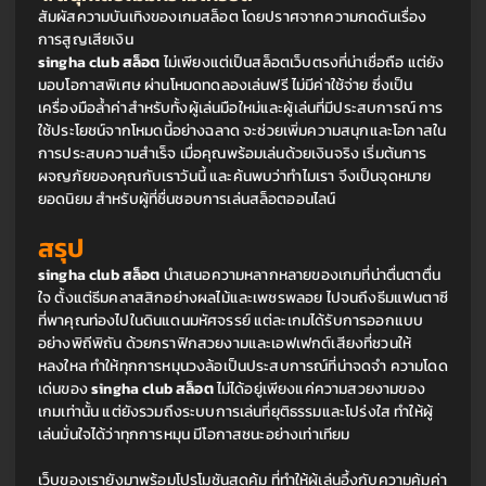
สัมผัสความบันเทิงของเกมสล็อต โดยปราศจากความกดดันเรื่อง
การสูญเสียเงิน
singha club สล็อต
 ไม่เพียงแต่เป็นสล็อตเว็บตรงที่น่าเชื่อถือ แต่ยัง
มอบโอกาสพิเศษ ผ่านโหมดทดลองเล่นฟรี ไม่มีค่าใช้จ่าย ซึ่งเป็น
เครื่องมือล้ำค่าสำหรับทั้งผู้เล่นมือใหม่และผู้เล่นที่มีประสบการณ์ การ
ใช้ประโยชน์จากโหมดนี้อย่างฉลาด จะช่วยเพิ่มความสนุกและโอกาสใน
การประสบความสำเร็จ เมื่อคุณพร้อมเล่นด้วยเงินจริง เริ่มต้นการ
ผจญภัยของคุณกับเราวันนี้ และค้นพบว่าทำไมเรา จึงเป็นจุดหมาย
ยอดนิยม สำหรับผู้ที่ชื่นชอบการเล่นสล็อตออนไลน์
สรุป
singha club สล็อต 
นำเสนอความหลากหลายของเกมที่น่าตื่นตาตื่น
ใจ ตั้งแต่ธีมคลาสสิกอย่างผลไม้และเพชรพลอย ไปจนถึงธีมแฟนตาซี 
ที่พาคุณท่องไปในดินแดนมหัศจรรย์ แต่ละเกมได้รับการออกแบบ
อย่างพิถีพิถัน ด้วยกราฟิกสวยงามและเอฟเฟกต์เสียงที่ชวนให้
หลงใหล ทำให้ทุกการหมุนวงล้อเป็นประสบการณ์ที่น่าจดจำ ความโดด
เด่นของ 
singha club สล็อต
 ไม่ได้อยู่เพียงแค่ความสวยงามของ
เกมเท่านั้น แต่ยังรวมถึงระบบการเล่นที่ยุติธรรมและโปร่งใส ทำให้ผู้
เล่นมั่นใจได้ว่าทุกการหมุน มีโอกาสชนะอย่างเท่าเทียม
เว็บของเรายังมาพร้อมโปรโมชันสุดคุ้ม ที่ทำให้ผู้เล่นอึ้งกับความคุ้มค่า 