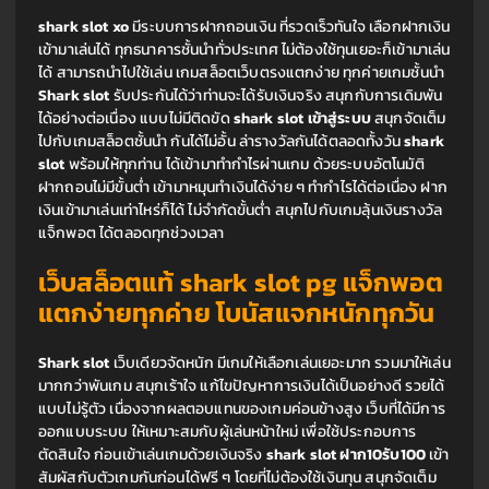
shark slot xo 
มีระบบการฝากถอนเงิน ที่รวดเร็วทันใจ เลือกฝากเงิน
เข้ามาเล่นได้ ทุกธนาคารชั้นนำทั่วประเทศ ไม่ต้องใช้ทุนเยอะก็เข้ามาเล่น
ได้
สามารถนำไปใช้เล่น เกมสล็อตเว็บตรงแตกง่าย ทุกค่ายเกมชั้นนำ 
Shark slot 
รับประกันได้ว่าท่านจะได้รับเงินจริง สนุกกับการเดิมพัน
ได้อย่างต่อเนื่อง แบบไม่มีติดขัด 
shark slot เข้าสู่ระบบ 
สนุกจัดเต็ม
ไปกับเกมสล็อตชั้นนำ กันได้ไม่อั้น ล่ารางวัลกันได้ตลอดทั้งวัน 
shark 
slot 
พร้อมให้ทุกท่าน ได้เข้ามาทำกำไรผ่านเกม ด้วยระบบอัตโนมัติ
ฝากถอนไม่มีขั้นต่ำ เข้ามาหมุนทำเงินได้ง่าย ๆ ทำกำไรได้ต่อเนื่อง ฝาก
เงินเข้ามาเล่นเท่าไหร่ก็ได้ ไม่จำกัดขั้นต่ำ สนุกไปกับเกมลุ้นเงินรางวัล
แจ็กพอต ได้ตลอดทุกช่วงเวลา 
เว็บสล็อตแท้ 
shark slot 
pg แจ็กพอต
แตกง่ายทุกค่าย โบนัสแจกหนักทุกวัน
Shark slot 
เว็บเดียวจัดหนัก มีเกมให้เลือกเล่นเยอะมาก รวมมาให้เล่น
มากกว่าพันเกม สนุกเร้าใจ แก้ไขปัญหาการเงินได้เป็นอย่างดี รวยได้
แบบไม่รู้ตัว เนื่องจากผลตอบแทนของเกมค่อนข้างสูง
เว็บที่ได้มีการ
ออกแบบระบบ ให้เหมาะสมกับผู้เล่นหน้าใหม่ เพื่อใช้ประกอบการ
ตัดสินใจ ก่อนเข้าเล่นเกมด้วยเงินจริง 
shark slot ฝาก10รับ100 
เข้า
สัมผัสกับตัวเกมกันก่อนได้ฟรี ๆ โดยที่ไม่ต้องใช้เงินทุน สนุกจัดเต็ม 