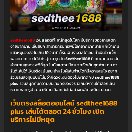
sedthee1688
เว็บสล็อตที่ใหญ่ที่สุดในโลก มีบริการของเกมแตก
ง่ายมากมาย เล่นสนุก สามารถรับทรัพย์โชคลาภมากมาย แค่เข้าเกม
แล้วหมุนวงล้อไม่เกิน 10 วินาที ก็รับเงินรางวัลได้เลย ทำเงินไว แจ็ก
พอตแตกง่าย ได้กำไรคุ้ม ๆ ทุกวัน 
Sedthee1688 
มีเกมมากมาย คัด
ค่ายเกมคุณภาพดีที่สุด โบนัสแตกหนัก แตกจัดเต็มทุกค่ายเกม กา
รันตีเล่นได้เงินจริงแน่นอน สำหรับผู้เล่นท่านใดที่มีความสนใจ อยาก
ร่วมเล่นลงทุนแบบไม่มีจำกัดวงเงิน ต้องไม่พลาดกับ 
sedthee1688 
plus 
ร่วมสนุกกับความบันเทิงครบวงจร มีเกมให้ท่านได้เลือกเล่น
หลากหลายรูปแบบ ให้ท่านเลือกเล่นได้อย่างเพลิดเพลินแน่นอน
เว็บตรงสล็อตออนไลน์
sedthee1688 
plus เล่นได้ตลอด 24 ชั่วโมง เปิด
บริการไม่มีหยุด 