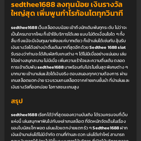
sedthee1688 ลงทุนน้อย เงินรางวัล
ใหญ่สุด เพิ่มพูนกำไรก้อนโตทุกวินาที
sedthee1688 
เว็บสล็อตงบน้อย เข้าถึงนักเดิมพันทุกระดับ ไม่ว่าจะ
เป็นใครมาจากไหน ก็เข้าใช้บริการได้เลย แบบไม่ติดเงื่อนไขใด ๆ ทั้ง
สิ้น ถึงแม้จะมีเงินทุนมาเพียงแค่บาทเดียว ก็เข้าเล่นได้เช่นกัน 
ลุ้นรับ
เงินรางวัลได้อย่างน่าตื่นเต้นมากที่สุดอีกด้วย 
Sedthee 1688 slot 
รับรองว่าท่านจะได้สัมผัสกับเกมต่าง ๆ ได้ไม่มีเบื่ออย่างแน่นอน เล่น
ได้อย่างสนุกสนาน ไม่มีเบื่อ 
เพิ่มความเร้าใจและความตื่นเต้น ตลอด
การเข้าเดิมพัน 
sedthee1688 
มาพร้อมกับโปรโมชั่นสุดพิเศษต่าง ๆ 
มากมาย เข้ามาเล่นแล้วได้เงินจริง ตอบสนองทุกความต้องการ ผ่าน
เกมสล็อตแตกง่าย รวบรวมเกมสล็อตจากค่ายเกมชั้นนำ ที่น่าเล่นและ
เงินรางวัลที่ออกบ่อย โอกาสชนะเกมสูง
สรุป
sedthee1688 
เรียกได้ว่าที่สุดของความบันเทิง ได้รวมครบจบที่เว็บ
แห่งนี้ เล่นสนุกพาฟินไปกับเหล่าเกมสล็อต ที่จัดหนักจัดเต็มในเรื่อง
ของโบนัสแจ็กพอต เล่นแล้วแตกง่ายแตกรัว ๆ
Sedthee1688 
ฝาก
เงินเข้ามาเล่นได้ไม่มีจำกัด ตามที่ท่านสะดวก เล่นได้เท่าไหร่ สามารถ