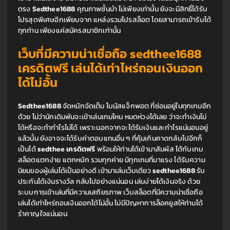
ตรง 
Sedthee1688 
คุณภาพชั้นนำ ไม่เพียงเท่านั้น ยังจะมีสิทธิ์ได้รับ
โปรสุดพิเศษอีกเพียบจาก แหล่งรวมโปรสล็อต โดยสามารถเข้ารับได้
ทุกท่าน เพียงแค่สมัครสมาชิกเท่านั้น 
เว็บที่มีความน่าเชื่อถือ 
sedthee1688 
เครดิตฟรี เล่นได้เท่าไหร่ถอนเงินออก
ได้ไม่อั้น
Sedthee1688 
จัดหนักจัดเต็ม โบนัสแจ็กพอต ที่ซ่อนอยู่ในทุกเกมอีก
ด้วย ไม่ว่านักเดิมพันจะเข้าเล่นเกมไหน หมดห่วงได้เลย ว่าจะทำเงินไม่
ได้หรือจะทำกำไรไม่ได้ เพราะนอกจากจะได้รับเงินและกำไรแน่นอนอยู่
แล้วนั้น ยังอาจจะได้รับค่าตอบแทนอื่น ๆ ที่คุ้มเกินคาดกลับไปอีกก็
เป็นได้ 
sedthee เครดิตฟรี 
พร้อมให้ท่านได้เข้ามาสัมผัส ได้กับเกม
สล็อตแตกง่าย แตกหนัก รวมทุกค่าย มีทุกเกมที่มาแรง ได้รับความ
นิยมของผู้เล่นได้เป็นอย่างดี เข้ามาเล่นเว็บเดียว 
sedthee1688 
รับ
ประกันได้เงินรางวัล กลับไปอย่างแน่นอน เล่นง่ายได้เงินจริง ด้วย
ระบบการเข้าเล่นที่มีความเสถียรภาพ เว็บสล็อตที่มีความน่าเชื่อถือ 
เล่นได้เท่าไหร่ถอนเงินออกได้ไม่อั้น ไม่มีปัญหาการล็อคยูสให้ท่านได้
รำคาญใจแน่นอน