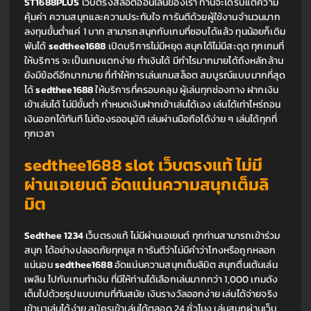
ST1688PLUS 
เว็บตรงสล็อตออนไลน์ของเรา ท่านจะได้รับแต่ความ
คุ้มค่า ความสนุกและความประทับใจ การันตีด้วยผู้ใช้งานจำนวนมาก 
ลงทุนขั้นต่ำแค่ 1 บาท สามารถสนุกกับเกมที่ชอบได้แล้ว ทุนน้อยก็เดิม
พันได้ 
sedthee1688 
เปิดบริการไม่มีหยุด สนุกได้ไม่มีสะดุด ทุกเกมที่
ให้บริการ จะเป็นเกมแตกง่าย ทำเงินได้ มีกำไรมากมายได้ถึงหลักล้าน 
ยังมีข้อดีอีกมากมาย ที่ทำให้การเล่นเกมสล็อต สมบูรณ์แบบมากที่สุด
ได้ 
sedthee1688 
ให้บริการที่ครอบคลุม ผู้เล่นทุกช่องทาง ฝากเงิน
เข้าเล่นได้ ไม่มีขั้นต่ำ กำหนดเงินฝากเข้าเล่นได้เอง เล่นได้เท่าไหร่ถอน
เงินออกได้ทันที ไม่ต้องรออนุมัติ เล่นผ่านมือถือได้ง่าย ๆ เล่นได้ทุกที่
ทุกเวลา
sedthee1688 
slot 
เว็บตรงแท้ ไม่มี
ผ่านเอเยนต์
อัดแน่นความสนุกเต็มลิ
มิต
Sedthee 1234 
เว็บตรงแท้ ไม่มีผ่านเอเยนต์ ทุกท่านสามารถเข้าร่วม
สนุก ได้อย่างปลอดภัยทุกยูส การันตีว่าไม่มีคำว่าโกงหรือถูกหลอก
แน่นอน
sedthee1688 
อัดแน่นความสนุกเต็มลิมิต สนุกตื่นเต้นเล่น
เพลิน ไปกับเกมทำเงิน ที่มีให้ท่านได้เลือกเล่นมากกว่า 1,000 เกมดัง 
เต็มไปด้วยรูปแบบเกมที่ทันสมัย เงินรางวัลออกง่าย เล่นได้จ่ายจริง 
เข้ามาเล่นได้ง่าย สมัครเข้าเล่นได้ตลอด 24 ชั่วโมง เล่นสนุกผ่านเว็บ