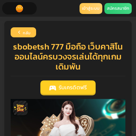
เข้าสู่ระบบ
สมัครสมาชิก
กลับ
sbobetsh 777 มือถือ เว็บคาสิโน
ออนไลน์ครบวงจรเล่นได้ทุกเกม
เดิมพัน
รับเครดิตฟรี