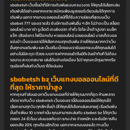
sbobetsh เว็บชั้นนำที่มีการเดิมพันแบบครบวงจร ให้คุณได้เลือกเล่น
เดิมพันได้อย่างหลากหลาย สมัครเพียงยูสเซอร์เดียวเล่นได้ทุกการ
เดิมพัน นอกจากแทงบอลออนไลน์ที่ได้รับความนิยมที่สุดบนเว็บ 
sbobet 777 ของเราแล้ว ยังมีการเดิมพันอื่น ๆ อีก ไม่ว่าจะเป็น สล็อต
ออนไลน์ บาคาร่า รูเล็ตต์ เกมยิงปลา กำถั่ว ไฮโล น้ำเต้าปูปลา แบล็ก
แจ็ก เสือมังกร ไพ่ป๊อกเด้ง หวยออนไลน์ มวยออนไลน์ บาสเก็ตบอล 
แข่งม้า เว็บของเรามีให้เลือกครบทุกเดิมพัน จ่ายให้คุณมากกว่าเว็บ
อื่นทุกเกมเดิมพัน และเว็บสโบเบ็ตของเรายังออกแบบให้คุณเล่นได้
อย่างไม่มีสะดุด ด้วยระบบการฝากถอนอัตโนมัติเงินเข้าทันที ไม่ต้อง
รอนาน สะดวกสบาย เล่นได้อย่างต่อเนื่อง ไม่ว่าคุณจะมีทุนมากหรือ
ทุนน้อยก็เล่นกับเว็บเราได้แน่นอน
sbobetsh bz เว็บแทงบอลออนไลน์ที่ดี
ที่สุด ให้ราคาน้ำสูง
หากคุณกำลังมองหาเว็บแทงบอลที่จ่ายให้คุณมากที่สุด ห้ามพลาด
เด็ดขาดกับเว็บ sbobetsh เว็บของเรานี้มีบอลออนไลน์ให้คุณได้
เลือกแทงทุกวัน ทุกลีกชั้นนำ มีให้คุณได้เลือกเล่นหลายคู่ เริ่มเดิมพัน
ขั้นต่ำเพียง 10 บาทเท่านั้น คุณสามารถเล่นกับ sbobet bz ได้ทุกวัน 
ตลอด 24 ชั่วโมง เล่นบอลกับเรา แทงง่าย จ่ายหนัก และยังมีการคืน
ยอดเสีย 20% ทุกเดือนอีกด้วย นอกจากแทงบอลแล้ว ทางเว็บ 