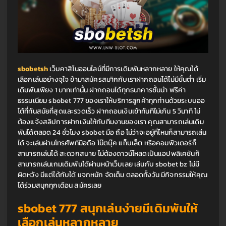
sbobetsh
 เว็บคาสิโนออนไลน์ที่มีการเดิมพันหลากหลาย ให้คุณได้
เลือกเล่นอย่างจุใจ ข้ามาสมัครสมาิกกับเราฝากถอนได้ไม่มีขั้นต่ำ เริ่ม
เดิมพันเพียง 1 บาทเท่านั้น ฝากถอนได้ทุกธนาคารชั้นนำ ฟรีค่า
ธรรมเนียม sbobet 777 ของเราให้บริการลูกค้าทุกท่านด้วยระบบออ
โต้ที่ทันสมัยที่สุดและรวดเร็ว ฝากถอนเงินเข้าทันทีไม่เกิน 5 วินาที ไม่
ต้องแจ้งสลิปการฝากเงินให้กับทีมงานของเรา คุณสามารถเล่นเดิม
พันได้ตลอด 24 ชั่วโมง sbobet มือ ถือ ไม่ว่าจะอยู่ที่ไหนก็สามารถเล่น
ได้ จะเล่นผ่านโทรศัพท์มือถือ โน๊ตบุ๊ค แท็บเล็ต หรือคอมพิวเตอร์ก็
สามารถเล่นได้ สะดวกสบาย ไม่ต้องดาวน์โหลดเป็นแอปพลิเคชันก็
สามารถเล่นเกมเดิมพันได้ผ่านหน้าเว็บเลย เล่นกับ sbobet bz ไม่มี
ผิดหวัง มีแต่ได้กับได้ แจกหนัก จัดเต็ม ตลอดทั้งวัน มีกิจกรรมให้คุณ
ได้ร่วมสนุกทุกเดือน สมัครเลย
sbobet 777 สนุกเล่นง่ายมีเดิมพันให้
เลือกเล่นหลากหลาย