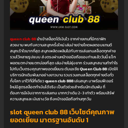
queen club 88
นำเข้าสล็อตได้เงินไว จากค่ายเกมที่มีกราฟิก
สวยงาม 
พบกับความสนุกครั้งใหม่ เล่นง่ายจ่ายโหดผลตอบแทนดี 
สนุกเร้าใจมากที่สุด สนุกเพลิดเพลินไปกับการเล่นเกมสล็อตทุกค่าย 
รวมไว้หลายรูปแบบ ส่งตรงผ่านหน้าจอมือถือของท่านแล้ววันนี้ แจ็ก
พอตแตกง่ายแตกบ่อยที่สุด เล่นง่ายไม่ยุ่งยาก ร่วมสนุกสนานทำกำไร 
ไปกับเว็บตรงคุณภาพยอดเยี่ยมระดับเอเชีย 
Queen Club 88 
เปิดให้
บริการนักเดิมพันมาอย่างยาวนาน รวบรวมเกมสล็อตทุกค่ายดังทั่ว
ทั้งโลก มาไว้ที่นี่ที่เดียว 
queen club 888 
เล่นสนุก มาพร้อมฟีเจอร์
ใหม่มีสูตรสล็อตทำเงินได้จริง เป็นตัวช่วยสำหรับนักเดิมพัน ที่
ต้องการมีเงินจากการเล่นเกม มากกว่าเดิม 2-3 เท่าตัว พร้อมเสิร์ฟ
ความสนุกและเงินรางวัล ถึงหน้าจอมือถือท่านทุกวัน
slot 
queen club 88 
เว็บไซต์คุณภาพ
ยอดเยี่ยม มาตรฐานอันดับ 1