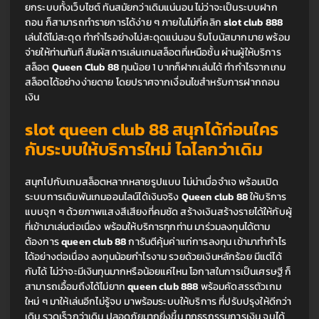
ยกระบบทั้งเว็บไซต์ ทันสมัยกว่าเดิมแน่นอน ไม่ว่าจะเป็นระบบฝาก
ถอน ก็สามารถทำรายการได้ง่าย ๆ ภายในไม่กี่คลิก 
slot club 888 
เล่นได้ไม่สะดุด ทำกำไรอย่างไม่สะดุดแน่นอน รับโบนัสมากมาย พร้อม
จ่ายให้ท่านทันที สัมผัสการเล่นเกมสล็อตที่เหนือชั้น ผ่านผู้ให้บริการ
สล็อต 
Queen Club 88 
ทุนน้อย 1 บาทก็ฝากเล่นได้ ทำกำไรจากเกม
สล็อตได้อย่างง่ายดาย โดยปราศจากเงื่อนไขสำหรับการฝากถอน
เงิน 
slot 
queen club 88 
สนุกได้ก่อนใคร 
กับระบบให้บริการใหม่ ไฉไลกว่าเดิม
สนุกไปกับเกมสล็อตหลากหลายรูปแบบ ไม่น่าเบื่อจำเจ พร้อมเปิด
ระบบการเดิมพันเกมออนไลน์ได้เงินจริง 
Queen club 88 
ให้บริการ
แบบจุก ๆ ด้วยภาพแสงสีเสียงที่คมชัด สร้างเงินสร้างรายได้ให้กับผู้
ที่เข้ามาเล่นต่อเนื่อง
พร้อมให้บริการทุกท่าน มาร่วมลงทุนได้ตาม
ต้องการ 
queen club 88 
การันตีคุ้มค่าแก่การลงทุน เข้ามาทำกำไร
ได้อย่างต่อเนื่อง ลงทุนน้อยกำไรงาม รวยด้วยเงินหลักร้อย มีแต่ได้
กับได้ ไม่ว่าจะมีเงินทุนมากหรือน้อยแค่ไหน โอกาสในการเป็นเศรษฐี ก็
สามารถเอื้อมถึงได้ไม่ยาก 
queen club 888 
พร้อมคัดสรรตัวเกม
ใหม่ ๆ มาให้เล่นอีกไม่รู้จบ มาพร้อมระบบให้บริการ ที่ปรับปรุงให้ดีกว่า
เดิม รวดเร็วกว่าเดิม ปลอดภัยมากยิ่งขึ้น ทุกธุรกรรมการเงิน จบได้