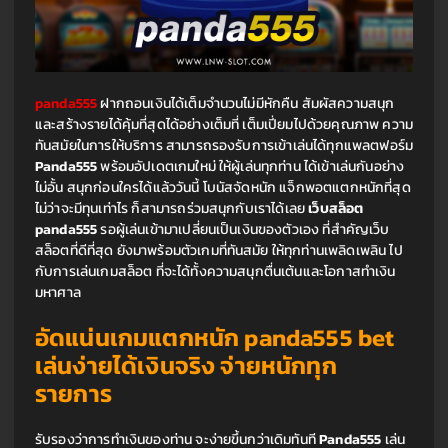
panda555
ฝากถอนเงินได้เต็มจำนวนไม่มีหักคืน 
สัมผัสความสนุก
และสร้างรายได้คุ้มที่สุดได้อย่างเต็มที่ 
เต็มเปี่ยมไปด้วยคุณภาพ ความ
ทันสมัยในการให้บริการ สามารถรองรับการเข้าเล่นได้ทุกแพลตฟอร์ม 
Panda555 
พร้อมอัปเดตเกมใหม่ ให้ผู้เล่นทุกท่าน ได้เข้าเล่นกันอย่าง
ไม่อั้น สนุกก่อนใครได้แล้ววันนี้ โบนัสจัดหนัก แจ็กพอตแตกหนักที่สุด 
ไม่ว่าจะมีทุนเท่าไร ก็สามารถร่วมสนุกกับเราได้เลย 
เว็บสล็อต 
panda555 
รอผู้เล่นเข้ามาเปลี่ยนเป็นเงินของตัวเอง ที่สำคัญเว็บ
สล็อตที่ดีที่สุด ยังมาพร้อมตัวเกมที่ทันสมัย ให้ทุกท่านเพลิดเพลิน ไป
กับการเล่นเกมสล็อต ที่จะได้ทั้งความสนุกตื่นเต้นและโอกาสทำเงิน
มหาศาล
อัดแน่นเกมแตกหนัก
panda555 
bet 
เล่นง่ายได้เงินจริง จ่ายหนักทุก
รายการ
รับรองว่าการทำเงินของท่าน จะง่ายขึ้นกว่าเดิมทันที
Panda555 
เล่น