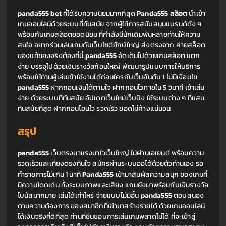
panda555 bet
 ที่ได้รับความนิยมมากที่สุด 
Panda555 สล็อต 
นำเข้า
เกมออนไลน์ด้วยระบบที่ทันสมัย จากผู้ให้การสนับสนุนแบรนด์ดัง ๆ 
พร้อมกับเกมสล็อตยอดนิยม ที่กำลังมีนักเดิมพันหลายท่านให้ความ
สนใจ อยากร่วมเล่นเกมกับเว็บไซต์ยักษ์ใหญ่ ส่งตรงจาก ค่ายสล็อต
ของแท้ของจริงต้องที่นี่ 
panda555 
จัดเต็มไปด้วยเกมสล็อต แตก
ง่าย บรรจุไปด้วยเงินรางวัลก้อนใหญ่ พัฒนารูปแบบการให้บริการ 
พร้อมให้ท่านผู้เล่นเข้าใช้งานได้ก่อนใครกับเว็บอันดับ 1 ไม่มีเงื่อนไข 
panda555 
ฝากถอนเงินได้ตามใจ ฝากถอนไวภายใน 5 วินาที 
เข้าเล่น
ง่าย ด้วยระบบที่ทันสมัย อัปเดตเว็บใหม่เว็บปัง ใช้ระบบต่าง ๆ ที่แสน
ทันสมัยที่สุด ฝากถอนโอนไว รวดเร็ว ยอดไม่ค้างแน่นอน
สรุป
panda555 
เว็บตรงมาแรงมาไวเว็บใหญ่ ไม่ผ่านเอเยนต์ พร้อมความ
รวดเร็วและเที่ยงตรงทันใจ สมัครผ่านระบบออโต้ด้วยตัวท่านเอง รอ
ทำรายการไม่เกิน 1 นาที 
Panda555 
เข้ามาสัมผัสความสนุก ของเกมที่
มีความโดดเด่น ทั้งระบบภาพและเสียง แถมยังมาพร้อมกับเงินรางวัล
โบนัสมากมาย เล่นได้เท่าไหร่ จ่ายแบบไม่มีอั้น 
panda555 
ตอบสนอง
ตามความต้องการ ของสมาชิกที่เข้ามาสร้างรายได้ ด้วยเกมออนไลน์
ได้เงินจริงที่ดีที่สุด ท่านที่ชื่นชอบการเล่นเกมพลาดไม่ได้ ที่จะเข้าสู่