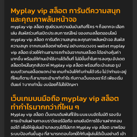
Myplay vip สล็อต การันตีความสนุก
และคุณภาพล้นหน้าจอ
myplay vip สล็อต ศูนย์รวมความมันบันเทิงที่ใคร ๆ ก็อยากจะเลือก
เล่น สัมผัสร่วมกันเปิดประสบการณ์ใหม่ ของเกมสล็อตออนไลน์ 
myplay vip สล็อต การันตีความสนุกและคุณภาพล้นหน้าจอ สัมผัส
ความสนุก จากเกมสล็อตค่ายใหญ่ อย่างครบวงจร wallet myplay 
vip สล็อต ช่วยให้ท่านสามารถทำเงินจากเกมสล็อต ได้อย่างคุ้มค่า
มากขึ้น พร้อมให้ท่านเข้าใช้งานได้เต็มที่ ไม่มีขั้นต่ำในการลงทุน อัปเดต
สล็อตใหม่ในทุกสัปดาห์ Myplay vip สล็อต พร้อมที่จะนำเสนอ รูป
แบบตัวเกมสล็อตแตกง่าย เกมทำเงินให้กับท่านได้จริง ไม่ว่าท่านจะอยู่
ที่ไหนก็ตาม ก็สามารถเข้ามาทำกำไร กับทางเว็บของเราได้ เพียงเริ่ม
ต้นแค่ 1 บาทเท่านั้น งบน้อยก็ไม่ใช่ปัญหา
เว็บเกมบนมือถือ myplay vip สล็อต 
ทำกำไรมากกว่าที่ไหน ๆ
Myplay vip สล็อต เว็บเกมเดิมพันที่ใช้ระบบแบบอัตโนมัติ รองรับ
การเข้าเล่นผ่านทางเบราว์เซอร์มือถือ แถมยังมีการใช้งานฝากถอน
ออโต้ เพื่อให้ผู้เล่นเข้ามาลงทุนได้ไม่ยาก Myplay vip สล็อต มาพร้อม
ระบบป้องกันขั้นสูง ที่สามารถตอบโจทย์ให้กับผู้เล่นได้เป็นอย่างดี เข้า