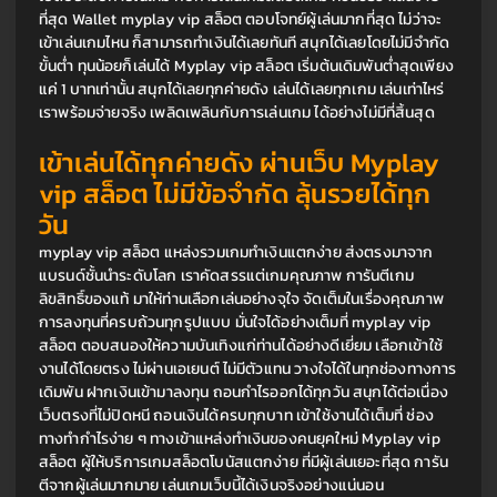
ที่สุด Wallet myplay vip สล็อต ตอบโจทย์ผู้เล่นมากที่สุด ไม่ว่าจะ
เข้าเล่นเกมไหน ก็สามารถทำเงินได้เลยทันที สนุกได้เลยโดยไม่มีจำกัด
ขั้นต่ำ ทุนน้อยก็เล่นได้ Myplay vip สล็อต เริ่มต้นเดิมพันต่ำสุดเพียง
แค่ 1 บาทเท่านั้น สนุกได้เลยทุกค่ายดัง เล่นได้เลยทุกเกม เล่นเท่าไหร่ 
เราพร้อมจ่ายจริง เพลิดเพลินกับการเล่นเกม ได้อย่างไม่มีที่สิ้นสุด 
เข้าเล่นได้ทุกค่ายดัง ผ่านเว็บ Myplay 
vip สล็อต ไม่มีข้อจำกัด ลุ้นรวยได้ทุก
วัน
myplay vip สล็อต แหล่งรวมเกมทำเงินแตกง่าย ส่งตรงมาจาก
แบรนด์ชั้นนำระดับโลก เราคัดสรรแต่เกมคุณภาพ การันตีเกม
ลิขสิทธิ์ของแท้ มาให้ท่านเลือกเล่นอย่างจุใจ จัดเต็มในเรื่องคุณภาพ 
การลงทุนที่ครบถ้วนทุกรูปแบบ มั่นใจได้อย่างเต็มที่ myplay vip 
สล็อต ตอบสนองให้ความบันเทิงแก่ท่านได้อย่างดีเยี่ยม เลือกเข้าใช้
งานได้โดยตรง ไม่ผ่านเอเยนต์ ไม่มีตัวแทน วางใจได้ในทุกช่องทางการ
เดิมพัน ฝากเงินเข้ามาลงทุน ถอนกำไรออกได้ทุกวัน สนุกได้ต่อเนื่อง 
เว็บตรงที่ไม่ปิดหนี ถอนเงินได้ครบทุกบาท เข้าใช้งานได้เต็มที่ ช่อง
ทางทำกำไรง่าย ๆ ทางเข้าแหล่งทำเงินของคนยุคใหม่ Myplay vip 
สล็อต ผู้ให้บริการเกมสล็อตโบนัสแตกง่าย ที่มีผู้เล่นเยอะที่สุด การัน
ตีจากผู้เล่นมากมาย เล่นเกมเว็บนี้ได้เงินจริงอย่างแน่นอน