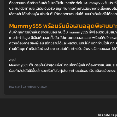
ต้องตามหาหรือย้ายเว็บเล่นไปมาให้เสียเวลาอีกต่อไป Mummy555 รับประกันคุณภ
ประกันได้ว่าท่านจะได้รับเงินจริง สนุกกับการเดิมพันได้อย่างต่อเนื่องแ
เลือกเล่นได้อย่างจุใจ เข้าเล่นกันได้ตลอดเวลา เล่นได้บนหน้าเว็บไซต์ไม่ต้อ
Mummy555 พร้อมรับข้อเสนอสุดพิเศษมาก
คุ้มค่าทุกการเข้าเล่นอย่างแน่นอน กับเว็บ mummy555 ที่พร้อมต้อนรับสมา
เกมทำกำไรสูง มีเงินให้ตลอดทั้งวัน อัปเดตเกมตลอดเวลา พร้อมให้บริการอ
ความต้องการของผู้เล่น สร้างรายได้และผลตอบแทนให้กับทุกท่านได้ในท
ท่านได้สนุก ทำเงินได้อย่างง่ายดาย เล่นได้เท่าไหร่รับเงินรางวัล ถอนออกได้ท
สรุป
Mummy555 เว็บตรงใหม่ล่าสุดแห่งนี้ ตอบโจทย์ผู้เล่นที่ต้องการสัมผัสประ
น้อยก็เล่นได้ไม่มีขั้นต่ำ รวดเร็วทันใจผู้เล่นทุกท่านแน่นอน เว็บสล็อตเว็บ
lnw slot | 22 February 2024
This site is