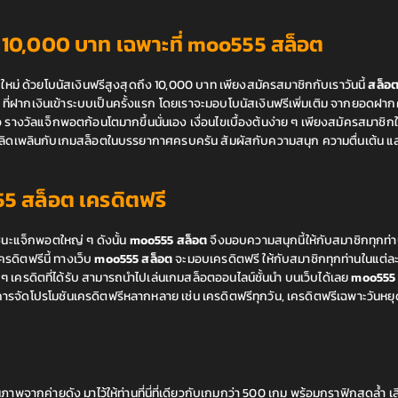
ุด 10,000 บาท เฉพาะที่ moo555 สล็อต
หม่ ด้วยโบนัสเงินฟรีสูงสุดถึง 10,000 บาท เพียงสมัครสมาชิกกับเราวันนี้ 
สล็อต
ันที ที่ฝากเงินเข้าระบบเป็นครั้งแรก โดยเราจะมอบโบนัสเงินฟรีเพิ่มเติม จากยอดฝ
ที เพลิดเพลินกับเกมสล็อตในบรรยากาศครบครัน สัมผัสกับความสนุก ความตื่นเต้น แ
5 สล็อต เครดิตฟรี
รชนะแจ็กพอตใหญ่ ๆ ดังนั้น 
moo555 สล็อต 
จึงมอบความสนุกนี้ให้กับสมาชิกทุกท่
รดิตฟรีนี้ ทางเว็บ 
moo555 สล็อต
 จะมอบเครดิตฟรี ให้กับสมาชิกทุกท่านในแต่ละว
 ๆ เครดิตที่ได้รับ สามารถนำไปเล่นเกมสล็อตออนไลน์ชั้นนำ บนเว็บได้เลย 
moo555 
 การจัดโปรโมชันเครดิตฟรีหลากหลาย เช่น เครดิตฟรีทุกวัน, เครดิตฟรีเฉพาะวันหยุ
าพจากค่ายดัง มาไว้ให้ท่านที่นี่ที่เดียวกับเกมกว่า 500 เกม พร้อมกราฟิกสุดล้ำ