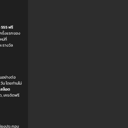
 555 ฟรี
ากครั้งแรกของ
ท่าน สูงสุดถึง 100%หรือไม่เกิน 10,000 บาท เพื่อเพิ่มโอกาสในการเก็บเกี่ยว รางวัลแจ็กพอตก้อนโตมากขึ้นนั่นเอง เงื่อนไขเบื้องต้นง่าย ๆ เพียงสมัครสมาชิกใหม่ที่ 
ละรางวัล
านอย่างต่อ
ัน โดยท่านไม่
สล็อต 
ด, เครดิตฟรี
 เสียงประกอบ