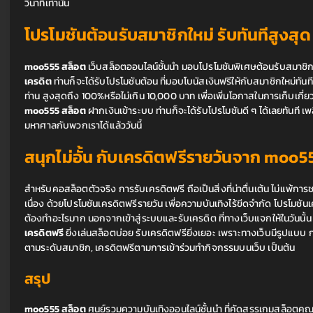
วินาทีเท่านั้น
โปรโมชันต้อนรับสมาชิกใหม่ รับทันทีสูงส
moo555 สล็อต 
เว็บสล็อตออนไลน์ชั้นนำ มอบโปรโมชันพิเศษต้อนรับสมาชิกใ
เครดิต 
ท่านก็จะได้รับโปรโมชันต้อน ที่มอบโบนัสเงินฟรีให้กับสมาชิกใหม่ท
moo555 สล็อต
 ฝากเงินเข้าระบบ ท่านก็จะได้รับโปรโมชันดี ๆ ได้เลยทัน
มหาศาลกับพวกเราได้แล้ววันนี้
สนุกไม่อั้น กับเครดิตฟรีรายวันจาก 
moo55
สำหรับคอสล็อตตัวจริง การรับเครดิตฟรี ถือเป็นสิ่งที่น่าตื่นเต้น ไม่แพ้กา
เนื่อง ด้วยโปรโมชันเครดิตฟรีรายวัน เพื่อความบันเทิงไร้ขีดจำกัด โปรโมชันเค
ต้องทำอะไรมาก นอกจากเข้าสู่ระบบและรับเครดิต ที่ทางเว็บแจกให้ในวันนั้น
เครดิตฟรี 
ยิ่งเล่นสล็อตบ่อย รับเครดิตฟรียิ่งเยอะ เพราะทางเว็บมีรูปแบบ
ตามระดับสมาชิก, เครดิตฟรีตามการเข้าร่วมทำกิจกรรมบนเว็บ เป็นต้น
สรุป
moo555 สล็อต 
ศูนย์รวมความบันเทิงออนไลน์ชั้นนำ ที่คัดสรรเกมสล็อตคุณภ