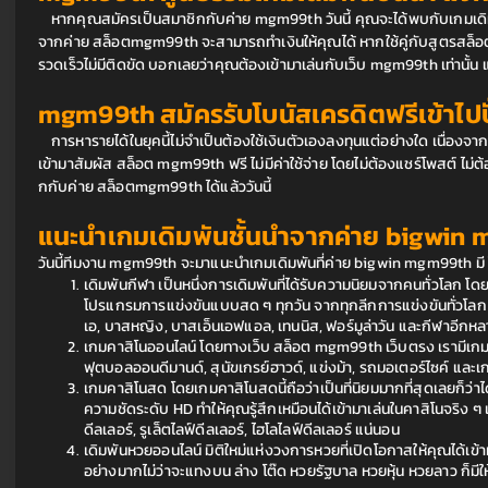
หากคุณสมัครเป็นสมาชิกกับค่าย mgm99th วันนี้ คุณจะได้พบกับเกมเ
จากค่าย 
สล็อตmgm99th
 จะสามารถทำเงินให้คุณได้ หากใช้คู่กับ
สูตรสล็
รวดเร็วไม่มีติดขัด บอกเลยว่าคุณต้องเข้ามาเล่นกับเว็บ mgm99th เท่านั้น แล
mgm99th สมัครรับโบนัสเครดิตฟรีเข้าไปปั
การหารายได้ในยุคนี้ไม่จำเป็นต้องใช้เงินตัวเองลงทุนแต่อย่างใด เนื่องจ
เข้ามาสัมผัส 
สล็อต mgm99th 
ฟรี ไม่มีค่าใช้จ่าย โดยไม่ต้องแชร์โพสต์ ไม่
กกับค่าย 
สล็อตmgm99th
 ได้แล้ววันนี้
แนะนำเกมเดิมพันชั้นนำจากค่าย 
bigwin 
m
วันนี้ทีมงาน mgm99th จะมาแนะนำเกมเดิมพันที่ค่าย 
bigwin mgm99th
 มี
เดิมพันกีฬา เป็นหนึ่งการเดิมพันที่ได้รับความนิยมจากคนทั่วโลก โ
โปรแกรมการแข่งขันแบบสด ๆ ทุกวัน จากทุกลีกการแข่งขันทั่วโลก น
เอ, บาสหญิง, บาสเอ็นเอฟแอล, เทนนิส, ฟอร์มูล่าวัน และกีฬาอีก
เกมคาสิโนออนไลน์ โดยทางเว็บ 
สล็อต mgm99th เว็บตรง
 เรามีเก
ฟุตบอลออนดีมานด์, สุนัขเกรย์ฮาวด์, แข่งม้า, รถมอเตอร์ไซค์ และเกม
เกมคาสิโนสด โดยเกมคาสิโนสดนี้ถือว่าเป็นที่นิยมมากที่สุดเลยก็ว่
ความชัดระดับ HD ทำให้คุณรู้สึกเหมือนได้เข้ามาเล่นในคาสิโนจริง 
ดีลเลอร์, รูเล็ตไลฟ์ดีลเลอร์, ไฮโลไลฟ์ดีลเลอร์ แน่นอน
เดิมพันหวยออนไลน์ มิติใหม่แห่งวงการหวยที่เปิดโอกาสให้คุณได้เข้
อย่างมากไม่ว่าจะแทงบน ล่าง โต๊ด หวยรัฐบาล หวยหุ้น หวยลาว ก็มีใ