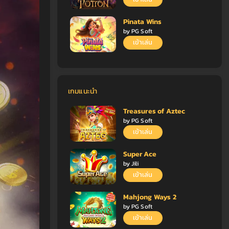
Pinata Wins
by PG Soft
เข้าเล่น
เกมแนะนำ
Treasures of Aztec
by PG Soft
เข้าเล่น
Super Ace
by Jili
เข้าเล่น
Mahjong Ways 2
by PG Soft
เข้าเล่น