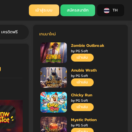
เข้าสู่ระบบ
สมัครสมาชิก
TH
เครดิตฟรี
เกมมาใหม่
Zombie Outbreak
by PG Soft
เข้าเล่น
ย
Anubis Wrath
by PG Soft
เข้าเล่น
Chicky Run
by PG Soft
เข้าเล่น
Mystic Potion
by PG Soft
เข้าเล่น