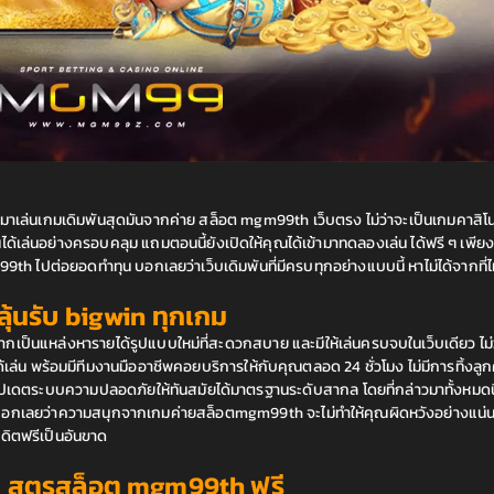
้ามาเล่นเกมเดิมพันสุดมันจากค่าย 
สล็อต mgm99th เว็บตรง
ุณได้เล่นอย่างครอบคลุม แถมตอนนี้ยังเปิดให้คุณได้เข้ามาทดลองเล่น ได้ฟรี ๆ เพีย
99th
 ไปต่อยอดทำทุน บอกเลยว่าเว็บเดิมพันที่มีครบทุกอย่างแบบนี้ หาไม่ได้จากที่
้นรับ 
bigwin ทุกเกม
ากเป็นแหล่งหารายได้รูปแบบใหม่ที่สะดวกสบาย และมีให้เล่นครบจบในเว็บเดียว ไม่
ได้เล่น พร้อมมีทีมงานมืออาชีพคอยบริการให้กับคุณตลอด 24 ชั่วโมง ไม่มีการทิ้งลูก
ัปเดตระบบความปลอดภัยให้ทันสมัยได้มาตรฐานระดับสากล โดยที่กล่าวมาทั้งหมด
งสิ้น บอกเลยว่าความสนุกจากเกมค่าย
สล็อตmgm99th
 จะไม่ทำให้คุณผิดหวังอย่างแน
รดิตฟรีเป็นอันขาด
 
สูตรสล็อต mgm99th 
ฟรี