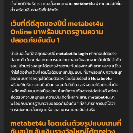
เว็บไซต์ที่ให้บริการ เกมสล็อตแตกง่าย 
metabet4u 
ฝากถอนไม่มีขั้น
ต่ำ พร้อมเงินรางวัลที่ไม่จำกัด
เว็บที่ดีดีสุดของปีนี้
metabet4u 
Online 
มาพร้อมมาตรฐานความ
ปลอดภัยอันดับ 1
นำเสนอเว็บที่ดีดีสุดของปีนี้ 
metabet4u login 
ฝากถอนได้อย่าง
ปลอดภัย ในทุกช่องทางการเล่นเกม ถอนเงินออกจากเว็บได้ไม่จำกัด
รอบ เข้ามาร่วมสนุกได้อย่างง่ายดาย กับช่องทางที่หลากหลาย สร้าง
กำไรได้อย่างเต็มที่ เต็มไปด้วยเกมที่มีรูปแบบ ที่มาพร้อมกับความสนุก 
ออกแบบการลงทุนได้ด้วยตัวเอง โดยไม่มีเงื่อนไข 
Metabet4u 
พร้อมให้บริการเกมถึงมือครบจบในที่เดียว สร้างรายได้อย่างทั่วถึง 
เพลิดเพลินแบบต่อเนื่อง ตอบโจทย์ความต้องการได้อย่างดี พร้อม
ส่งตรงความสนุกและความบันเทิงที่หลากหลาย 
metabet4u 
มา
พร้อมกับมาตรฐานความปลอดภัยอันดับ 1 ที่สามารถการันตีได้ว่า 
การเล่นเกมสล็อตทุกครั้ง จะสามารถถอนเงินได้จริง 
metabet4u 
โดดเด่นด้วยรูปแบบเกมที่
ทันสมัย ลุ้นเงินรางวัลใหญ่ได้ทุกช่วง