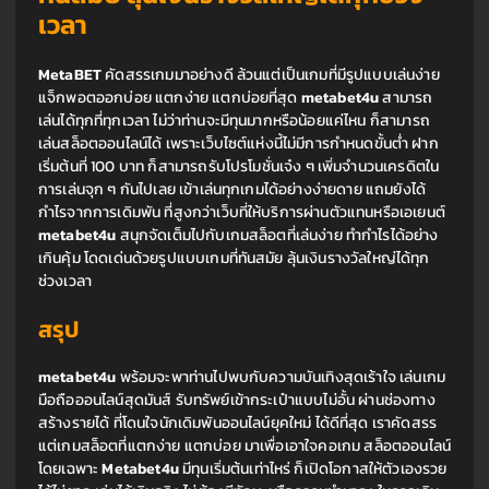
เวลา 
MetaBET 
คัดสรรเกมมาอย่างดี ล้วนแต่เป็นเกมที่มีรูปแบบเล่นง่าย 
แจ็กพอตออกบ่อย แตกง่าย แตกบ่อยที่สุด 
metabet4u 
สามารถ
เล่นได้ทุกที่ทุกเวลา ไม่ว่าท่านจะมีทุนมากหรือน้อยแค่ไหน ก็สามารถ
เล่นสล็อตออนไลน์ได้ เพราะเว็บไซต์แห่งนี้ไม่มีการกำหนดขั้นต่ำ ฝาก
เริ่มต้นที่ 100 บาท ก็สามารถรับโปรโมชั่นเจ๋ง ๆ เพิ่มจำนวนเครดิตใน
การเล่นจุก ๆ กันไปเลย เข้าเล่นทุกเกมได้อย่างง่ายดาย แถมยังได้
กำไรจากการเดิมพัน ที่สูงกว่าเว็บที่ให้บริการผ่านตัวแทนหรือเอเยนต์ 
metabet4u 
สนุกจัดเต็มไปกับเกมสล็อตที่เล่นง่าย ทำกำไรได้อย่าง
เกินคุ้ม โดดเด่นด้วยรูปแบบเกมที่ทันสมัย ลุ้นเงินรางวัลใหญ่ได้ทุก
ช่วงเวลา
สรุป
metabet4u 
พร้อมจะพาท่านไปพบกับความบันเทิงสุดเร้าใจ เล่นเกม
มือถือออนไลน์สุดมันส์ รับทรัพย์เข้ากระเป๋าแบบไม่อั้น ผ่านช่องทาง
สร้างรายได้ ที่โดนใจนักเดิมพันออนไลน์ยุคใหม่ ได้ดีที่สุด เราคัดสรร
แต่เกมสล็อตที่แตกง่าย แตกบ่อย มาเพื่อเอาใจคอเกม สล็อตออนไลน์
โดยเฉพาะ 
Metabet4u 
มีทุนเริ่มต้นเท่าไหร่ ก็เปิดโอกาสให้ตัวเองรวย