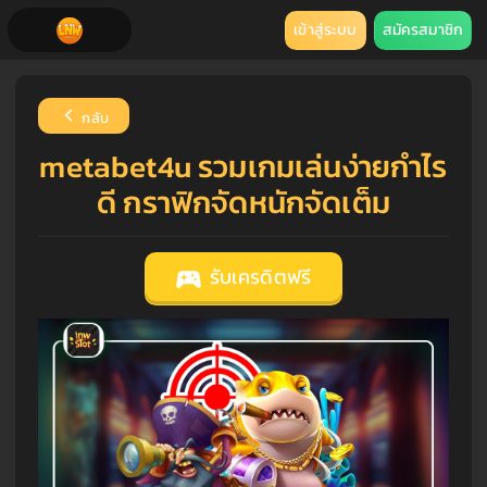
เข้าสู่ระบบ
สมัครสมาชิก
กลับ
metabet4u รวมเกมเล่นง่ายกำไร
ดี กราฟิกจัดหนักจัดเต็ม
รับเครดิตฟรี