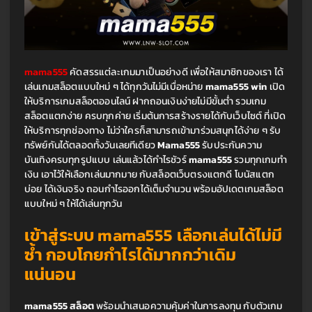
mama555
คัดสรรแต่ละเกมมาเป็นอย่างดี เพื่อให้สมาชิกของเรา ได้
เล่นเกมสล็อตแบบใหม่ ๆ ได้ทุกวันไม่มีเบื่อหน่าย 
mama555 win 
เปิด
ให้บริการเกมสล็อตออนไลน์ ฝากถอนเงินง่ายไม่มีขั้นต่ำ รวมเกม
สล็อตแตกง่าย ครบทุกค่าย
เริ่มต้นการสร้างรายได้กับเว็บไซต์ ที่เปิด
ให้บริการทุกช่องทาง 
ไม่ว่าใครก็สามารถเข้ามาร่วมสนุกได้ง่าย ๆ รับ
ทรัพย์กันได้ตลอดทั้งวันเลยทีเดียว 
Mama555 
รับประกันความ
บันเทิงครบทุกรูปแบบ เล่นแล้วได้กำไรชัวร์ 
mama555 
รวมทุกเกมทำ
เงิน เอาไว้ให้เลือกเล่นมากมาย 
กับสล็อตเว็บตรงแตกดี โบนัสแตก
บ่อย ได้เงินจริง ถอนกำไรออกได้เต็มจำนวน พร้อมอัปเดตเกมสล็อต
แบบใหม่ ๆ ให้ได้เล่นทุกวัน
เข้าสู่ระบบ 
mama555 
เลือกเล่นได้ไม่มี
ซ้ำ กอบโกยกำไรได้มากกว่าเดิม
แน่นอน
mama555 สล็อต 
พร้อมนำเสนอความคุ้มค่าในการลงทุน กับตัวเกม