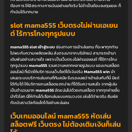
ต้องการ ให้อิสระทางการเงินอย่างแท้จริง ไม่จำเป็นต้องลงทุนเยอะ ก็
ทำเงินได้มากมาย 
slot 
mama555 เว็บตรงไม่ผ่านเอเยน
ต์ ไร้การโกงทุกรูปแบบ
mama555 slot เข้าสู่ระบบ 
ช่องทางการเข้าเล่นเกม ที่จะพาทุกท่าน 
ไปพบกับความเพลิดเพลิน ส่งตรงมาจากบริษัทแม่ สามารถเข้ามา
เดิมพันอย่างสบายใจ เพราะเป็นเว็บตรงไม่ผ่านเอเยนต์ ที่ไร้การโกง
ทุกรูปแบบ
 mama555 
รวมความหลากหลายรูปแบบ ของเกมสล็อต
ออนไลน์ ที่เปิดให้บริการบนเว็บไซต์ได้เงินจริง 
Mama555 win 
นำ
เสนอระบบบริการเล่นเกมที่ทันสมัย รับรองเลยว่าเข้าเล่นกับที่นี่ มีแต่
ได้กับได้ ให้บริการเกมสล็อตแตกง่าย ที่ได้รับความสนใจ จากผู้เล่น
เป็นจำนวนมาก 
mama555 
อัดแน่นไปด้วยเกมสล็อต จากทุกค่ายชั้น
นำทั่วโลก มีให้ท่านได้เลือกเล่นแบบครบวงจร เล่นได้จ่ายจริง สัมผัส
กับเงินรางวัลก้อนโตได้อย่างแน่นอน
เว็บเกมออนไลน์
mama555 หัดเล่น
สล็อตฟรี เว็บตรง 
ไม่ต้องเติมเงินก็เล่น