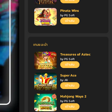
Pinata Wins
by PG Soft
เข้าเล่น
เกมแนะนำ
Treasures of Aztec
by PG Soft
เข้าเล่น
Super Ace
by Jili
เข้าเล่น
Mahjong Ways 2
by PG Soft
เข้าเล่น