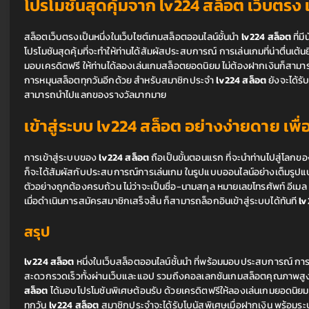
โปรโมชันสุดคุ้มจาก
lv224 สล็อต เว็บตรง 
สล็อตเว็บตรงเป็นหนึ่งในเว็บไซต์เกมสล็อตออนไลน์ชั้นนำ 
lv224 สล็อต 
ที่
โปรโมชันสุดคุ้มที่จะทำให้ท่านได้สัมผัสประสบการณ์ การเล่นเกมที่น่าตื่นเต้นยิ
มอบเครดิตฟรี ให้ท่านได้ลองเล่นเกมสล็อตยอดนิยม ไม่ต้องฝากเงินก็สามารถ
การหมุนสล็อตทุกวันอีกด้วย สำหรับสมาชิกประจำ 
lv224 สล็อต
 ยังจะได้ร
สามารถนำไปแลกของรางวัลมากมาย
เข้าสู่ระบบ
lv224 สล็อต อย่างง่ายดาย เพ
การเข้าสู่ระบบของ 
lv224 สล็อต
 ถือเป็นขั้นตอนแรก ที่จะนำท่านไปสู่โลกขอ
ก็จะได้สัมผัสกับประสบการณ์การเล่นเกม ในรูปแบบออนไลน์อย่างเต็มรูปแบบ 
ตัวอย่างถูกต้องครบถ้วน ไม่ว่าจะเป็นชื่อ-นามสกุล หมายเลขโทรศัพท์ อีเมล 
เมื่อดำเนินการสมัครสมาชิกเสร็จสิ้น ก็สามารถล็อกอินเข้าสู่ระบบได้ทันที 
lv
สรุป
lv224 สล็อต 
หนึ่งในเว็บสล็อตออนไลน์ชั้นนำ ที่พร้อมมอบประสบการณ์ การเ
สะดวกรวดเร็วทั้งผ่านเว็บและแอป รวมถึงคอลเลกชันเกมสล็อตคุณภาพสูงจาก
สล็อต
 ได้มอบโปรโมชันพิเศษต้อนรับ ด้วยเครดิตฟรีให้ลองเล่นเกมยอดนิยม ไ
ทุกวัน 
lv224 สล็อต 
สมาชิกประจำจะได้รับโบนัสพิเศษเมื่อฝากเงิน พร้