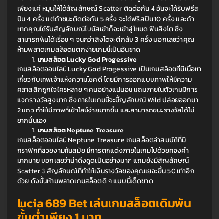
เพียงแค่ หมุนให้ได้สัญลักษณ์ Scatter ติดต่อกัน 4 อันจะได้รับฟรีส
ปิน 4 ครั้ง แต่ถ้าชนะติดต่อกัน 5 ครั้ง จะได้ฟรีสปิน 10 ครั้ง และถ้า
หากคุณได้รับสัญลักษณ์โบนัสเข้าก็จะเข้าสู่โหมด ฟันสิงโต ซึ่ง
สามารถฟันได้เรื่อย ๆ จนกว่าสิงโตจะตีกลับ 3 ครั้ง บอกเลยว่าคุณ
ห้ามพลาดเกมสล็อตแตกง่ายเกมนี้เป็นอันขาด
เกมสล็อต Lucky God Progessive
เกมสล็อตออนไลน์ Lucky God Progessive เป็นเกมสล็อตที่มีเนื้อหา
เกี่ยวกับเทพเจ้าแห่งความโชคดี โดยมีการออกแบบภาพให้มีความ
คลาสสิกถูกใจใครหลาย ๆ คนอย่างแน่นอน แถมภายในตัวเกมมีการ 
แจกรางวัลสูงมาก ซึ่งภายในเกมนี้จะมีัญลักษณ์ Wild ปล่อยออกมา 
2 แถว ทำให้มีภาพที่เข้าไลน์ง่ายมากขึ้น และสามารถชนะรางวัลได้ไม่
ยากนั่นเอง
เกมสล็อต Neptune Treasure
เกมสล็อตออนไลน์ Neptune Treasure เกมสล็อตล่าสมบัติที่มี
กราฟิกที่สวยงามทันสมัย มีการตกแต่งภายในเกมไปด้วยทองคำ
มากมาย บอกเลยว่าน่าดึงดูดเป็นอย่างมาก แถมยังมีสัญลักษณ์ 
Scatter 3 สัญลักษณ์ที่ทำให้เงินรางวัลของคุณเยอะขึ้น 50 เท่าอีก
ด้วย ดังนั้นห้ามพลาดเกมสล็อตดี ๆ แบบนี้เด็ดขาด
lucia 689 Bet เล่นเกมสล็อตเดิมพัน
ขั้นตํ่าเพียง 1 บาท