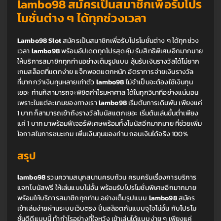
lambo98 
สมัครเป็นสมาชิกเพื่อรับโปร
โมชั่นต่าง ๆ ได้ทุกช่วงเวลา 
Lambo98 Slot 
สมัครเป็นสมาชิกเพื่อรับโปรโมชั่นต่าง ๆ ได้ทุกช่วง
เวลา 
lambo98 
พร้อมอัปเดตทุกโปรสุดคุ้ม รับสิทธิพิเศษอีกมากมาย 
ให้บริการสมาชิกทุกท่านอย่างเต็มรูปแบบ ลุ้นรับเงินรางวัลได้ไม่ยาก
เกมสล็อตที่แตกง่าย แจ็กพอตแตกหนัก อัตราการจ่ายเงินรางวัล 
ที่มากกว่าเงินทุนหลายเท่าตัว 
lambo98 
ไม่จำเป็นจะต้องใช้เงินทุน
เยอะ ท่านก็สามารถจะพิชิตกำไรมหาศาล ได้ในทุกวินาทีอย่างแน่นอน 
เพราะในแต่ละเกมของทางเรา 
lambo98 
เริ่มต้นการเดิมพัน เพียงแค่ 
1 บาท ก็สามารถเข้าถึงรางวัลโบนัสแตกเยอะ 
เริ่มต้นเล่นขั้นต่ำเพียง
แค่ 1 บาท มาพร้อมฟีเจอร์พิเศษพร้อมทั้งโบนัสอีกมากมาย ที่ช่วยเพิ่ม
โอกาสในการชนะเกม เพิ่มเงินทุนของท่าน ถอนเงินได้จริง 100%
สรุป
lambo98 
รวมความสนุกสนานครบถ้วน ครบครันเรื่องการบริการ 
แจกโบนัสฟรี ให้เล่นแบบไม่อั้น พร้อมรับโปรโมชั่นพิเศษอีกมากมาย 
พร้อมให้บริการสมาชิกทุกท่าน อย่างเต็มรูปแบบ 
lambo98 
สมัคร
เข้าเล่นง่ายผ่านระบบเว็บตรง ปั่นสล็อตกันแบบจุใจไม่อั้น กับโปรโม
ชั่นดีดีแบบนี้ 
ทำกำไรอย่างที่ใจหวัง เข้าเล่นได้แบบง่าย ๆ เพียงแค่