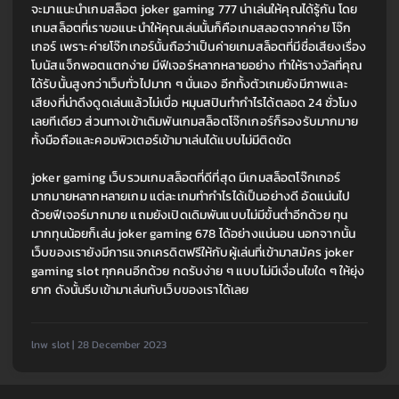
จะมาแนะนำเกมสล็อต joker gaming 777 น่าเล่นให้คุณได้รู้กัน โดย
เกมสล็อตที่เราขอแนะนำให้คุณเล่นนั้นก็คือเกมสลอตจากค่าย โจ๊ก
เกอร์ เพราะค่ายโจ๊กเกอร์นั้นถือว่าเป็นค่ายเกมสล็อตที่มีชื่อเสียงเรื่อง
โบนัสแจ็กพอตแตกง่าย มีฟีเจอร์หลากหลายอย่าง ทำให้รางวัลที่คุณ
ได้รับนั้นสูงกว่าเว็บทั่วไปมาก ๆ นั่นเอง อีกทั้งตัวเกมยังมีภาพและ
เสียงที่น่าดึงดูดเล่นแล้วไม่เบื่อ หมุนสปินทำกำไรได้ตลอด 24 ชั่วโมง
เลยทีเดียว ส่วนทางเข้าเดิมพันเกมสล็อตโจ๊กเกอร์ก็รองรับมากมาย
ทั้งมือถือและคอมพิวเตอร์เข้ามาเล่นได้แบบไม่มีติดขัด
joker gaming เว็บรวมเกมสล็อตที่ดีที่สุด มีเกมสล็อตโจ๊กเกอร์
มากมายหลากหลายเกม แต่ละเกมทำกำไรได้เป็นอย่างดี อัดแน่นไป
ด้วยฟีเจอร์มากมาย แถมยังเปิดเดิมพันแบบไม่มีขั้นต่ำอีกด้วย ทุน
มากทุนน้อยก็เล่น joker gaming 678 ได้อย่างแน่นอน นอกจากนั้น
เว็บของเรายังมีการแจกเครดิตฟรีให้กับผู้เล่นที่เข้ามาสมัคร joker 
gaming slot ทุกคนอีกด้วย กดรับง่าย ๆ แบบไม่มีเงื่อนไขใด ๆ ให้ยุ่ง
ยาก ดังนั้นรีบเข้ามาเล่นกับเว็บของเราได้เลย
lnw slot | 28 December 2023