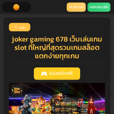
เข้าสู่ระบบ
สมัครสมาชิก
กลับ
joker gaming 678 เว็บเล่นเกม
slot ที่ใหญ่ที่สุดรวมเกมสล็อต
แตกง่ายทุกเกม
รับเครดิตฟรี