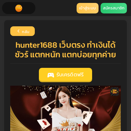
เข้าสู่ระบบ
สมัครสมาชิก
กลับ
hunter1688 เว็บตรง ทำเงินได้
ชัวร์ แตกหนัก แตกบ่อยทุกค่าย
รับเครดิตฟรี