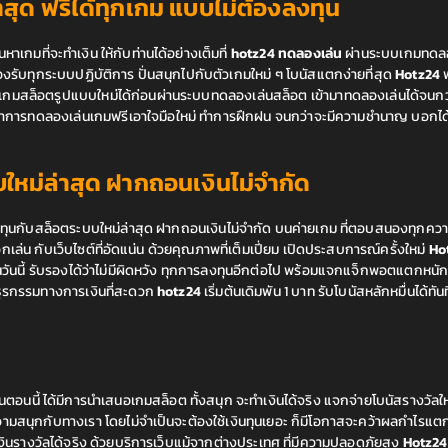
สุด ฟรีได้ทุกเกม แบบไม่ต้องลงทุน
าเกมที่จะทำเงิน ให้กับท่านได้อย่างเต็มที่ 
hotz24 ทดลองเล่น 
 รองรับทุกระบบปฏิบัติการ 
ปั่นสนุกไปกับตัวเกมใหม่ ๆ โบนัสแตกง่ายที่สุด 
Hotz24 
มสล็อตรูปแบบใหม่ได้ก่อนผ่านระบบทดลองเล่นสล็อต เข้ามาทดลองเล่นได้จนกว่า
 ทำการทดลองเล่นเกมฟรีเอาใจมือใหม่ ทำการฝึกฝน จนกว่าจะมีความชำนาญ
บอกได้
ใหม่ล่าสุด ฝากถอนเงินไม่จำกัด
ทุนกับสล็อตระบบใหม่ล่าสุด ฝากถอนเงินไม่จำกัด บนค่ายเกม ที่ตอบสนองทุกควา
ือกเล่น กับเว็บไซต์ที่อัดแน่น ด้วยคุณภาพที่เต็มเปี่ยม เปิดประสบการณ์ครั้งใหม่ 
Ho
ในวันนี้ รับรองได้ว่าไม่มีผิดหวัง ทุกการลงทุนอีกต่อไป พร้อมแจกแจ็กพอตแตกหนั
ธุรกรรมทางการเงินที่สะดวก 
hotz24 
เริ่มต้นเดิมพัน 1 บาท รับโบนัสหลักหมื่นได้ทัน
ตอนนี้ ได้มีการนำเสนอเกมสล็อต ทั้งสนุก จะทำเงินได้จริง แจกจ่ายโบนัสรางวัลใ
้นความสนุกกับทางเรา โดยไม่จำเป็นจะต้องใช้เงินทุนเยอะ ก็มีโอกาสจะคว้าผลกำไรแต
ินรางวัลได้จริง ด้วยบริการเว็บแม้จากต่างประเทศ ที่มีความปลอดภัยสูง 
Hotz24