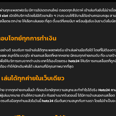
ยผ่านทุกแพลตฟอร์ม มีการอัปเดตเกมใหม่ ตลอดทุกสัปดาห์ เข้าเล่นกันยังไม่น่าเบื่อแ
 slot 
เปิดให้บริการโดยไม่มีตัวแทนใด ๆ วางระบบให้ใช้งานได้อย่างครอบคลุม สา
อตแตกง่าย ให้เลือกเล่นเยอะที่สุด ตั้งแต่ที่เคยมีมา พร้อมลุ้นรับเงินรางวัลโบนัส
ตอบโจทย์ทุกการทำเงิน
าอย่างดี รองรับการเข้าเล่นได้ทุกแพลตฟอร์ม เข้าเล่นผ่านมือถือได้ โดยที่ไม่ต้องด
่ระบบ 
สนุกได้แบบจุใจ ผ่านเกมสล็อตที่หลากหลาย มีครบทุกค่ายเกมดัง ที่จะมาสร้
เพื่อให้บริการเกมจากต่างประเทศได้เองโดยตรง
hotz24 
ให้บริการเกมสล็อตที่ถูกลิ
อง ทำให้นักเดิมพันได้ เล่นเกมที่มีคุณภาพมากที่สุด
 เล่นได้ทุกค่ายในเว็บเดียว
ย จากทุกค่ายเกมชั้นนำ ที่ตอบโจทย์ทุกความสนุกและทำกำไรได้จริง 
Hotz24 ทางเ
อตมีผู้เล่นมากมาย ต่างให้ความสนใจ กันอย่างมากในตอนนี้ ได้มีการนำเสนอเกมสล็อต 
งตรงถึงมือทุกท่านแล้วในวันนี้ 
hotz24 
เริ่มต้นความสนุกกับทางเรา โดยไม่จำเป็นจะต