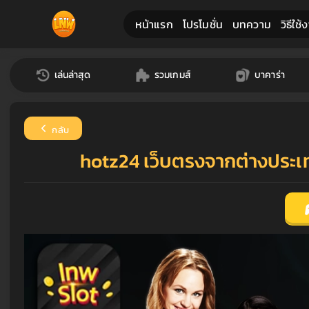
หน้าแรก
โปรโมชั่น
บทความ
วิธีใช้
เล่นล่าสุด
รวมเกมส์
บาคาร่า
กลับ
hotz24 เว็บตรงจากต่างประเท