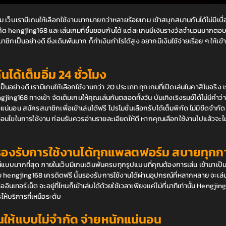
นิยม เว็บเรามีเกมให้เลือกใช้งานมากมายกว่าหลายร้อยเกม เข้าสนุกสนานกันได้ไม่มีเบื
บ โค้ด hengjing168 และเล่นเกมที่ชื่นชอบกันได้ แต่ละเกมมีเงินรางวัลจำนวนมากตอบแ
ิกเป็นอย่างดี ยิ่งเดิมพันมาก ก็ทำเงินกำไรได้สูง อยากมีเงินใช้จ่ายเรื่อย ๆ ให้เข้
ได้เต็มอิ่ม 24 ชั่วโมง
่างดี เรามีเกมให้เลือกใช้งานกว่า 20 ประเภท ทุกเกมที่เปิดเล่นในคาสิโนจริง เ
g168 ทางเข้า จัดเต็มเกมให้คุณเล่นกันตลอดทั้งวัน บันเทิงเริงรมย์ได้ไม่มีคำว่าเ
น่นอน สมัครสมาชิกเพื่อเข้าเล่นได้ฟรี โปรโมชั่นเลือกรับได้เต็มพิกัด ไม่มีขีดจำกัด
มีเงื่อนไขในการใช้งาน ก่อนรับควรอ่านรายละเอียดให้ดี หากคุณเลือกใช้งานไปแล้วจะ
 รองรับการใช้งานได้ทุกแพลตฟอร์ม สบายทุกก
รณ์แบบมากที่สุด ภายในเว็บมีเกมเดิมพันครบทุกรูปแบบที่คุณต้องการเล่น เข้ามาเป
นวาย hengjing168 เครดิตฟรี นั้นรองรับการใช้งานได้ผ่านอุปกรณ์ที่หลากหลาย จะเล
ร์เน็ต จะอยู่ที่ไหนก็เข้าเล่นได้ด้วยใช้เวลาเพียงแค่ไม่กี่นาทีเท่านั้น Hengjin
้บริการที่เหนือระดับ 
ให้แบบไม่จำกัด จ่ายหนักแน่นอน