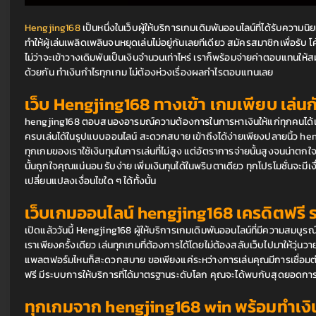
Hengjing168
 เป็นหนึ่งในเว็บผู้ให้บริการเกมเดิมพันออนไลน์ที่ได้รับความ
ทำให้ผู้เล่นเพลิดเพลินจนหยุดเล่นไม่อยู่กันเลยทีเดียว สมัครสมาชิกเพื่อรั
ไม่ว่าจะเข้าวางเดิมพันเป็นเงินจำนวนเท่าไหร่ เราก็พร้อมจ่ายค่าตอบแทนให้สมาช
ด้วยกัน ทำเงินกำไรทุกเกม ไม่ต้องห่วงเรื่องผลกำไรตอบแทนเลย
เว็บ Hengjing168 ทางเข้า เกมเพียบ เล่นกัน
hengjing168 ตอบสนองอารมณ์ความต้องการในการหาเงินให้แก่ทุกคนได้เป็นอย
ครบเล่นได้ในรูปแบบออนไลน์ สะดวกสบาย เข้าถึงได้ง่ายเพียงปลายนิ้ว hengjin
ทุกเกมของเราใช้เงินทุนในการเล่นที่ไม่สูง แต่อัตราการจ่ายนั้นสูงจนน่าตกใจแ
นั้นถูกใจคุณแน่นอน รับง่าย เพิ่มเงินทุนได้ในพริบตาเดียว ทุกโปรโมชั่นจะ
เปลี่ยนแปลงเงื่อนไขใด ๆ ได้ทั้งนั้น
เว็บเกมออนไลน์ hengjing168 เครดิตฟรี
เปิดแล้ววันนี้ Hengjing168 ผู้ให้บริการเกมเดิมพันออนไลน์ที่มีความสมบู
เราเพียงครั้งเดียว เล่นทุกเกมที่ต้องการได้โดยไม่ต้องสลับเว็บไปมาให้วุ่
แพลตฟอร์มไหนก็สะดวกสบาย ขอเพียงแค่ระหว่างการเล่นคุณมีการเชื่อมต่ออินเทอ
ฟรี มีระบบการให้บริการที่ได้มาตรฐานระดับโลก คุณจะได้พบกับสุดยอดการให
ทุกเกมจาก hengjing168 win พร้อมทำเงิน