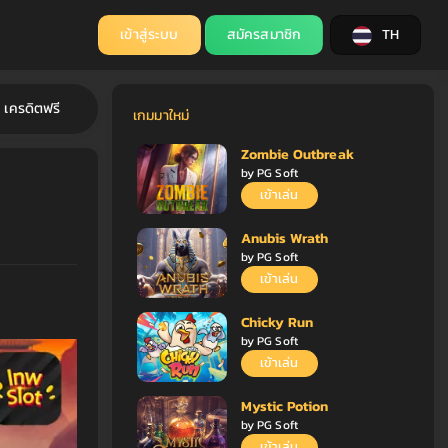
เข้าสู่ระบบ
สมัครสมาชิก
TH
เครดิตฟรี
เกมมาใหม่
Zombie Outbreak
by PG Soft
เข้าเล่น
Anubis Wrath
by PG Soft
เข้าเล่น
Chicky Run
by PG Soft
เข้าเล่น
Mystic Potion
by PG Soft
เข้าเล่น