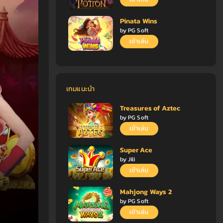
Pinata Wins
by PG Soft
เข้าเล่น
เกมแนะนำ
Treasures of Aztec
by PG Soft
เข้าเล่น
Super Ace
by Jili
เข้าเล่น
Mahjong Ways 2
by PG Soft
เข้าเล่น