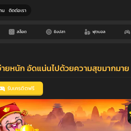
งาน
ติดต่อเรา
สล็อต
ยิงปลา
ฟุตบอล
 จ่ายหนัก อัดแน่นไปด้วยความสุขมากมาย
รับเครดิตฟรี