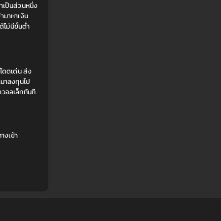
เป็นส่วนหนึ่ง
ามาหาเงิน
่มีขั้นต่ำ 
โดดเด่น ส่ง
้ามาลงทุนไป
วอลเล็ททันที 
างเข้า 