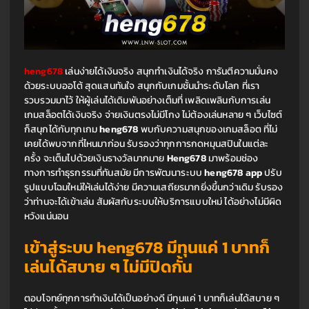
heng678
เล่นง่ายได้เงินจริง
สนุกทำเงินได้จริง การันตีความมั่นคง
ด้วยระบบออโต้ สุดแสนทันใจ สนุกกับเกมชั้นนำระดับโลก ที่เรา
รวบรวมมาไว้ ให้ผู้เล่นได้เดิมพันอย่างเต็มที่ 
เพลิดเพลินกับการเล่น
เกมสล็อตได้เงินจริง จ่ายเงินตรงไม่มีโกง ไม่ต้องเล่นหลาย ๆ เว็บไซต์
ก็สนุกได้กับทุกเกม 
heng678 
พบกับความสนุกของเกมสล็อต ที่ไม่
เคยได้พบจากที่ไหนมาก่อน รับรองว่าทุกการกดหมุนสปินในแต่ละ
ครั้ง จะเต็มไปด้วยเงินรางวัลมากมาย 
Heng678 
มาพร้อมช่อง
ทางการทำธุรกรรมที่ทันสมัย 
มีการพัฒนาระบบ 
heng678 app 
ปรับ
รูปแบบโฉมใหม่ให้เล่นได้ง่าย มีความเสถียรมากยิ่งขึ้นกว่าเดิม รับรอง
ว่าท่านจะได้เข้าเล่น สัมผัสกับระบบให้บริการแบบใหม่ ได้อย่างไม่มีผิด
หวังแน่นอน 
เข้าสู่ระบบ 
heng678 มีทุนแค่ 1 บาทก็
เล่นได้สบาย ๆ ไม่มีปิดกั้น
ตอบโจทย์ทุกการทำเงินได้เป็นอย่างดี มีทุนแค่ 1 บาทก็เล่นได้สบาย ๆ 