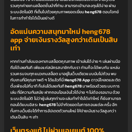
รวมทุกค่ายเกมสล็อตชั้นนำที่ท่าน สามารถเข้ามาลงทุนได้ง่าย ผ่าน
ระบบอัตโนมัติ ที่เต็มไปด้วยคุณภาพยอดเยี่ยม 
heng678
 ตอบโจทย์
ในการทำกำไรได้เป็นอย่างดี
อัดแน่นความสนุกมาใหม่
heng678 
app 
จ่ายเงินรางวัลสูงกว่าเดิมเป็นสิบ
เท่า
หากท่านกำลังมองหาเกมสล็อตคุณภาพ เข้าเล่นได้ง่าย ๆ เล่นผ่านมือ
ถือได้เลยทันที เพียงแค่สมัครสมาชิกกับเรา ท่านก็จะได้พบกับ แหล่ง
รวมครบจบทุกแนวเกมสล็อต มาอยู่ในเว็บเดียวแบบนับไม่ถ้วน พบ
กับเกมที่มีคุณภาพดี ๆ ได้แล้วที่นี่
 Heng678 App
 ดาวน์โหลดและติด
ตั้งเพียงไม่กี่นาที ก็เล่นได้เลยทันที 
heng678 
มาพร้อมด้วยระบบการ
เล่น ที่มีความทันสมัย ฝากถอนโอนเงินไวได้ง่าย ๆ ไม่ต้องรอนาน ด้วย
ระบบอัตโนมัติ ไม่ว่าผู้เล่นทุกท่านจะเล่นทำกำไรได้เท่าไหร่ ก็ยังสามารถ
ถอนได้แบบอิสระ 
heng678 
ไม่จำกัดยอดในการถอนแต่ละครั้ง อีก
ทั้งทางเว็บยังได้ทำการอัปเดตตัวเกมใหม่ ให้จ่ายเงินรางวัลสูงกว่า
เดิมเป็นสิบ ๆ เท่า
เว็บตรงแท้ ไม่ผ่านเอเยนต์ 100% 