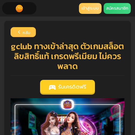
เข้าสู่ระบบ
สมัครสมาชิก
กลับ
gclub ทางเข้าล่าสุด ตัวเกมสล็อต
ลิขสิทธิ์แท้ เกรดพรีเมียม ไม่ควร
พลาด
รับเครดิตฟรี