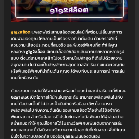
g1g2สล็อต
แพลตฟอร์มเกมสล็อตออนไลน์ ที่พร้อมเปลี่ยนทุกการ
เดิมพันของคุณ ให้กลายเป็นเรื่องราวที่น่าตื่นเต้น ด้วยกราฟิกที่
สวยงาม เสียงประกอบที่สมจริง และฟีเจอร์พิเศษที่จะทำให้คุณ
หลงใหล 
g1g2สล็อต
 มีเกมสล็อตให้เลือกเล่นมากมายหลากหลายรูป
แบบ ตั้งแต่เกมคลาสสิกไปจนถึงเกมใหม่ล่าสุด ที่เต็มไปด้วยความ
สนุกสนาน ไม่ว่าจะเป็นสัญลักษณ์สุดคลาสสิก ธีมเกมแนวผจญภัย 
หรือฟีเจอร์พิเศษที่น่าตื่นเต้น คุณจะได้พบกับประสบการณ์ การเล่น
เกมที่เหนือระดับ
ด้วยระบบการเล่นที่ใช้งานง่าย พร้อมคำแนะนำและคำอธิบายที่ชัดเจน 
G2g1 slot
 เปิดโอกาสให้นักเล่นทุกระดับ สามารถเพลิดเพลินไปกับ
เกมได้อย่างเต็มที่ ไม่ว่าจะเป็นมือใหม่หรือมืออาชีพ ก็สามารถ
เพลิดเพลินไปกับความตื่นเต้น ของเกมสล็อตได้อย่างไร้ข้อจำกัด 
พิเศษสุด ๆ สำหรับคือการมีโปรโมชันและโบนัสพิเศษ ให้ผู้เล่นอย่าง
สม่ำเสมอ ทำให้คุณมีโอกาสได้รับรางวัลพิเศษเพิ่มเติมจากการเล่น
เกม นอกจากนี้ ยังมีระบบรักษาความปลอดภัยที่เข้มงวด เพื่อให้คุณ
มั่นใจในความปลอดภัย ของข้อมูลและเงินของตนเอง