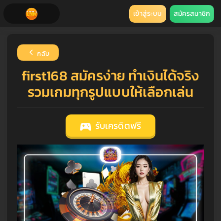
เข้าสู่ระบบ
สมัครสมาชิก
กลับ
first168 สมัครง่าย ทำเงินได้จริง
รวมเกมทุกรูปแบบให้เลือกเล่น
รับเครดิตฟรี