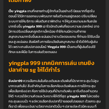
เว็บ yingpla 
เกมที่หลายท่านรู้จักกันเป็นอย่างดี นิยมมากที่สุดใน
ตอนนี้ ได้มีการออกแบบพัฒนาภายในตัวเกมอยู่ตลอด ปรับเปลี่ยน
ระบบการให้บริการ เพิ่มเติมกราฟิกต่าง ๆ ให้ดูสวยงามและทันสมัย
มากยิ่งขึ้น 
yingpla 999 
เอาใจนักเดิมพันที่ชอบความแปลกใหม่ อาจ
มีการปรับเปลี่ยนกฎกติกาเล็กน้อย ทำให้เกมมีความท้าทาย 
สนุกสนานมากยิ่งขึ้นและแน่นอนว่ารางวัลตอบแทน ที่ท่านจะได้รับเมื่อ
ชนะสูงแน่นอน สัมผัสถึงการย้อนวัยอันสนุกสนาน เร้าใจให้กับผู้เล่น
ได้ เพราะเกมยิงปลาออนไลน์ 
Yingpla 999 
เป็นเกมที่ผู้เล่นต้องใช้
ทักษะและฝีมือ ในการเล่นด้วยตนเอง 
yingpla 999 เทคนิคการเล่น 
เกมยิง
ปลาค่าย sg
 ให้ได้กำไร 
ยิงปลา99
 ควรเลือกเล่นในห้องเดิมและเดิมพันที่มีราคากระสุน ไม่สูง
มากจนเกินไป สิ่งสำคัญในการเลือกห้องเดิมพันและการใช้กระสุน
เพื่อเลือกยิงปลา คือการใช้เงินทุนที่นำมาเดิมพัน เราจึงต้องคำนวณ
ให้ดี ๆ ควรใช้ความคิดและวิเคราะห์ให้ดีที่สุด 
yingpla 999 
ไม่ควรยิง
กระสุนแบบมั่ว ๆ แต่ควรเลือกยิงปลาที่ว่ายลอยไปลอยมา ด้วยกระสุน
ที่เรามี เพื่อชนะเงินรางวัลจากปลาตัวนั้น ๆ ปลาแต่ละตัวมีคะแนน ที่