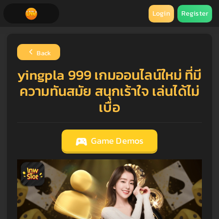
Login
Register
Back
yingpla 999 เกมออนไลน์ใหม่ ที่มี
ความทันสมัย สนุกเร้าใจ เล่นได้ไม่
เบื่อ
Game Demos