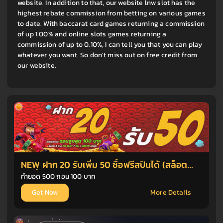
website. In addition to that, our website lnw slot has the
highest rebate commission from betting on various games
to date. With baccarat card games returning a commission
of up 1.00% and online slots games returning a
commission of up to 0.10%, I can tell you that you can play
whatever you want. So don't miss out on free credit from
our website.
NEW ฝาก 20 รับเพิ่ม 50 ซื้อฟรีสปินได้ (สล็อต
เท่านั้น)
ทำยอด 500 ถอน 100 บาท
Get Now
More Details