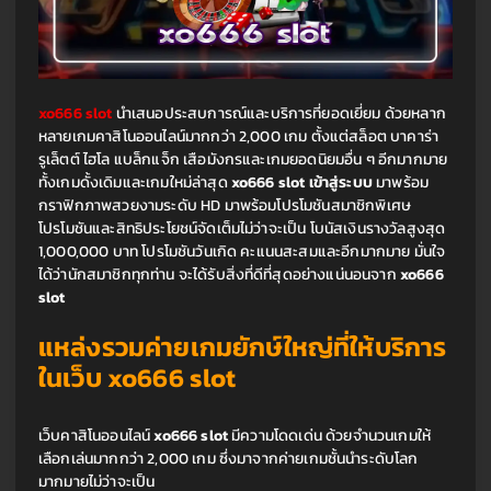
xo666 slot
นำเสนอประสบการณ์และบริการที่ยอดเยี่ยม ด้วยหลาก
หลายเกมคาสิโนออนไลน์มากกว่า 2,000 เกม ตั้งแต่สล็อต บาคาร่า 
รูเล็ตต์ ไฮโล แบล็กแจ็ก เสือมังกรและเกมยอดนิยมอื่น ๆ อีกมากมาย 
ทั้งเกมดั้งเดิมและเกมใหม่ล่าสุด 
xo666 slot เข้าสู่ระบบ
มาพร้อม
กราฟิกภาพสวยงามระดับ HD มาพร้อมโปรโมชันสมาชิกพิเศษ 
โปรโมชันและสิทธิประโยชน์จัดเต็มไม่ว่าจะเป็น โบนัสเงินรางวัลสูงสุด 
1,000,000 บาท โปรโมชันวันเกิด คะแนนสะสมและอีกมากมาย มั่นใจ
ได้ว่านักสมาชิกทุกท่าน จะได้รับสิ่งที่ดีที่สุดอย่างแน่นอนจาก 
xo666 
slot
แหล่งรวมค่ายเกมยักษ์ใหญ่ที่ให้บริการ
ในเว็บ
xo666 slot
เว็บคาสิโนออนไลน์ 
xo666 slot
 มีความโดดเด่น ด้วยจำนวนเกมให้
เลือกเล่นมากกว่า 2,000 เกม ซึ่งมาจากค่ายเกมชั้นนำระดับโลก
มากมายไม่ว่าจะเป็น