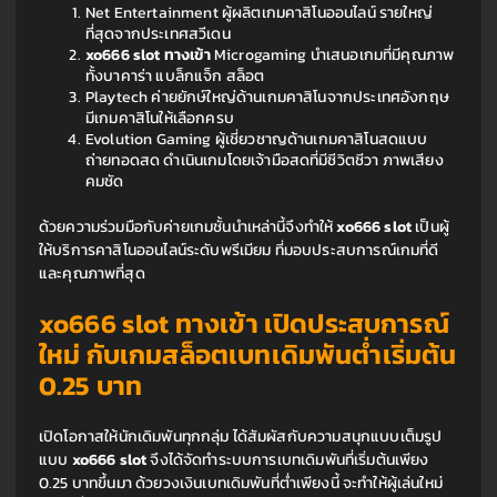
Net Entertainment ผู้ผลิตเกมคาสิโนออนไลน์ รายใหญ่
ที่สุดจากประเทศสวีเดน
xo666 slot ทางเข้า 
Microgaming นำเสนอเกมที่มีคุณภาพ 
ทั้งบาคาร่า แบล็กแจ็ก สล็อต
Playtech ค่ายยักษ์ใหญ่ด้านเกมคาสิโนจากประเทศอังกฤษ 
มีเกมคาสิโนให้เลือกครบ
Evolution Gaming ผู้เชี่ยวชาญด้านเกมคาสิโนสดแบบ
ถ่ายทอดสด ดำเนินเกมโดยเจ้ามือสดที่มีชีวิตชีวา ภาพเสียง
คมชัด 
ด้วยความร่วมมือกับค่ายเกมชั้นนำเหล่านี้จึงทำให้ 
xo666 slot 
เป็นผู้
ให้บริการคาสิโนออนไลน์ระดับพรีเมียม ที่มอบประสบการณ์เกมที่ดี
และคุณภาพที่สุด
xo666 slot ทางเข้า เปิดประสบการณ์
ใหม่ กับเกมสล็อตเบทเดิมพันต่ำเริ่มต้น 
0.25 บาท
เปิดโอกาสให้นักเดิมพันทุกกลุ่ม ได้สัมผัสกับความสนุกแบบเต็มรูป
แบบ 
xo666 slot 
จึงได้จัดทำระบบการเบทเดิมพันที่เริ่มต้นเพียง 
0.25 บาทขึ้นมา ด้วยวงเงินเบทเดิมพันที่ต่ำเพียงนี้ จะทำให้ผู้เล่นใหม่