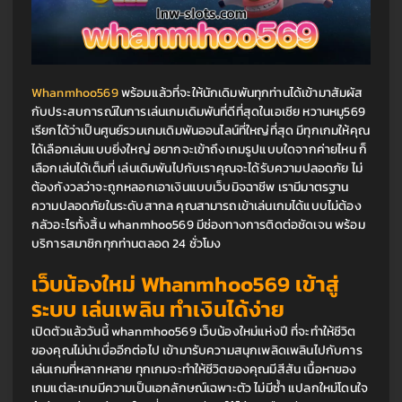
Whanmhoo569
 พร้อมแล้วที่จะให้นักเดิมพันทุกท่านได้เข้ามาสัมผัส
กับประสบการณ์ในการเล่นเกมเดิมพันที่ดีที่สุดในเอเชีย หวานหมู569 
เรียกได้ว่าเป็นศูนย์รวมเกมเดิมพันออนไลน์ที่ใหญ่ที่สุด มีทุกเกมให้คุณ
ได้เลือกเล่นแบบยิ่งใหญ่ อยากจะเข้าถึงเกมรูปแบบใดจากค่ายไหน ก็
เลือกเล่นได้เต็มที่ เล่นเดิมพันไปกับเราคุณจะได้รับความปลอดภัย ไม่
ต้องกังวลว่าจะถูกหลอกเอาเงินแบบเว็บมิจฉาชีพ เรามีมาตรฐาน
ความปลอดภัยในระดับสากล คุณสามารถเข้าเล่นเกมได้แบบไม่ต้อง
กลัวอะไรทั้งสิ้น whanmhoo569 มีช่องทางการติดต่อชัดเจน พร้อม
บริการสมาชิกทุกท่านตลอด 24 ชั่วโมง 
เว็บน้องใหม่ Whanmhoo569 เข้าสู่
ระบบ เล่นเพลิน ทำเงินได้ง่าย
เปิดตัวแล้ววันนี้ whanmhoo569 เว็บน้องใหม่แห่งปี ที่จะทำให้ชีวิต
ของคุณไม่น่าเบื่ออีกต่อไป เข้ามารับความสนุกเพลิดเพลินไปกับการ
เล่นเกมที่หลากหลาย ทุกเกมจะทำให้ชีวิตของคุณมีสีสัน เนื้อหาของ
เกมแต่ละเกมมีความเป็นเอกลักษณ์เฉพาะตัว ไม่มีซ้ำ แปลกใหม่โดนใจ