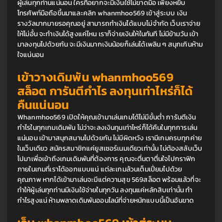
ผู้เล่นทุกท่านแน่นอน ใครที่อยากจะมีเงินใช้ไม่ขาดมือ เพียงหยิบ
โทรศัพท์มือถือขึ้นมาและคลิก whanmhoo569 เข้าสู่ระบบ เงิน
รางวัลมากมายรอคุณอยู่ สามารถทำเงินได้แบบไม่จำกัด เว็บเราจ่าย
ให้ไม่อั้น จะทำเงินได้สูงแค่ไหน เราก็จ่ายเงินให้ในทันที ไม่มีข้ามวัน เข้า
มาลงทุนไปด้วยกัน จะมีเงินมากเงินน้อยก็เล่นได้เพลิน ๆ สนุกเกินห้าม
ใจแน่นอน
เข้าวางเดิมพัน whanmhoo569 
สล็อต การันตีกำไร ลงทุนเท่าไหร่ก็ได้
คืนแน่นอน
Whanmhoo569 เปิดให้คุณเข้ามาเล่นเกมได้ไม่มีขั้นต่ำ การันตีเงิน
กำไรในทุกเกมเดิมพัน ไม่ว่าจะลงเงินทุนเท่าไหร่ก็ได้คืนในทุกการเล่น
แน่นอน เข้ามาสนุกสนานไปด้วยกัน ไม่มีผิดหวัง เรามีเกมครบทุกค่าย
ในเว็บเดียว สมัครสมาชิกแค่ยูสเซอร์เนมเดียวเท่านั้น ไม่ต้องสลับเว็บ
ไปมาเพื่อเข้าถึงเกมเดิมพันที่ต้องการ คุณจะตื่นตาตื่นใจไปกราฟิก
ภายในเกมที่เราได้ออกแบบแน่ แต่ละเกมล้วนเต็มเปี่ยมไปด้วย
คุณภาพ หากได้เข้ามาเล่นจะมีแต่ความสุข 569สล็อต พร้อมแล้วที่จะ
ทำให้ผู้เล่นทุกท่านมีเงินใช้จ่ายในทุกวัน ลงทุนแค่หลักสิบเท่านั้น ทำ
กำไรสูงแน่ ห้ามพลาดเดิมพันออนไลน์ที่จ่ายหนักแบบนี้เป็นอันขาด