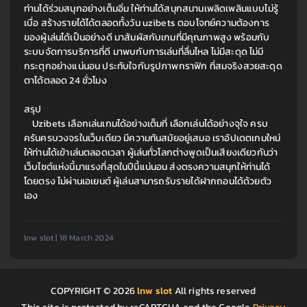
ท่านได้ร่วมสนุกอย่างเต็มอิ่ม ให้ท่านได้สนุกสนานเพลิดเพลินแบบไม่รู้
เบื่อ สร้างรายได้ได้ตลอดทั้งวัน uzibets ตอบโจทย์ความต้องการ
ของผู้เล่นได้เป็นอย่างดี มาสัมผัสกับเกมที่มีคุณภาพสูง พร้อมกับ
ระบบจัดการบริการที่ดี มาพบกับการเล่นที่ลื่นไหล ไม่มีสะดุด ไม่มี
กระตุกอย่างแน่นอน ประทับใจกับรูปภาพกราฟิก ที่สมจริงสวยสะดุด
ตาได้ตลอด 24 ชั่วโมง
สรุป
	Uzibets เลือกเล่นเกมได้อย่างเต็มที่ เลือกเล่นได้อย่างจุใจ ครบ
ครันครบวงจรในเว็บเดียว มีความทันสมัยอยู่เสมอ เราอัปเดตเกมใหม่
ให้ท่านได้เข้าเล่นตลอดเวลา ผู้เล่นทั่วโลกต่างพูดเป็นเสียงเดียวกันว่า 
เว็บไซต์แห่งนี้มาแรงที่สุดในปีนี้แน่นอน ส่งตรงความสนุกให้ท่านได้
โดยตรง ไม่ผ่านเอเยนต์ ผู้เล่นสามารถรับรายได้ฝากถอนได้ด้วยตัว
เอง
lnw slot | 18 March 2024
COPYRIGHT © 2026
lnw slot
All rights reserved