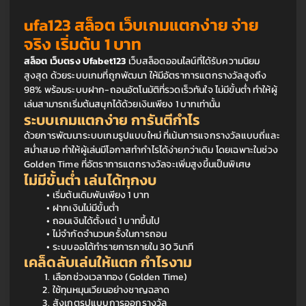
ufa123 สล็อต เว็บเกมแตกง่าย จ่าย
จริง เริ่มต้น 1 บาท
สล็อต เว็บตรง Ufabet123 
เว็บสล็อตออนไลน์ที่ได้รับความนิยม
สูงสุด ด้วยระบบเกมที่ถูกพัฒนา ให้มีอัตราการแตกรางวัลสูงถึง 
98% พร้อมระบบฝาก-ถอนอัตโนมัติที่รวดเร็วทันใจ ไม่มีขั้นต่ำ ทำให้ผู้
เล่นสามารถเริ่มต้นสนุกได้ด้วยเงินเพียง 1 บาทเท่านั้น
ระบบเกมแตกง่าย การันตีกำไร
ด้วยการพัฒนาระบบเกมรูปแบบใหม่ ที่เน้นการแจกรางวัลแบบถี่และ
สม่ำเสมอ ทำให้ผู้เล่นมีโอกาสทำกำไรได้ง่ายกว่าเดิม โดยเฉพาะในช่วง 
Golden Time ที่อัตราการแตกรางวัลจะเพิ่มสูงขึ้นเป็นพิเศษ
ไม่มีขั้นต่ำ เล่นได้ทุกงบ
เริ่มต้นเดิมพันเพียง 1 บาท
ฝากเงินไม่มีขั้นต่ำ
ถอนเงินได้ตั้งแต่ 1 บาทขึ้นไป
ไม่จำกัดจำนวนครั้งในการถอน
ระบบออโต้ทำรายการภายใน 30 วินาที
เคล็ดลับเล่นให้แตก กำไรงาม
เลือกช่วงเวลาทอง (Golden Time)
ใช้ทุนหมุนเวียนอย่างชาญฉลาด
สังเกตรูปแบบการออกรางวัล