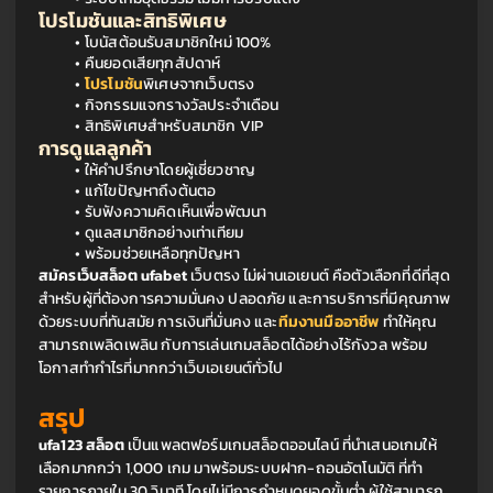
โปรโมชันและสิทธิพิเศษ
โบนัสต้อนรับสมาชิกใหม่ 100%
คืนยอดเสียทุกสัปดาห์
โปรโมชัน
พิเศษจากเว็บตรง
กิจกรรมแจกรางวัลประจำเดือน
สิทธิพิเศษสำหรับสมาชิก VIP
การดูแลลูกค้า
ให้คำปรึกษาโดยผู้เชี่ยวชาญ
แก้ไขปัญหาถึงต้นตอ
รับฟังความคิดเห็นเพื่อพัฒนา
ดูแลสมาชิกอย่างเท่าเทียม
พร้อมช่วยเหลือทุกปัญหา
สมัครเว็บสล็อต ufabet
 เว็บตรง ไม่ผ่านเอเยนต์ คือตัวเลือกที่ดีที่สุด 
สำหรับผู้ที่ต้องการความมั่นคง ปลอดภัย และการบริการที่มีคุณภาพ 
ด้วยระบบที่ทันสมัย การเงินที่มั่นคง และ
ทีมงานมืออาชีพ
 ทำให้คุณ
สามารถเพลิดเพลิน กับการเล่นเกมสล็อตได้อย่างไร้กังวล พร้อม
โอกาสทำกำไรที่มากกว่าเว็บเอเยนต์ทั่วไป
สรุป
ufa123 สล็อต 
เป็นแพลตฟอร์มเกมสล็อตออนไลน์ ที่นำเสนอเกมให้
เลือกมากกว่า 1,000 เกม มาพร้อมระบบฝาก-ถอนอัตโนมัติ ที่ทำ
รายการภายใน 30 วินาที โดยไม่มีการกำหนดยอดขั้นต่ำ ผู้ใช้สามารถ