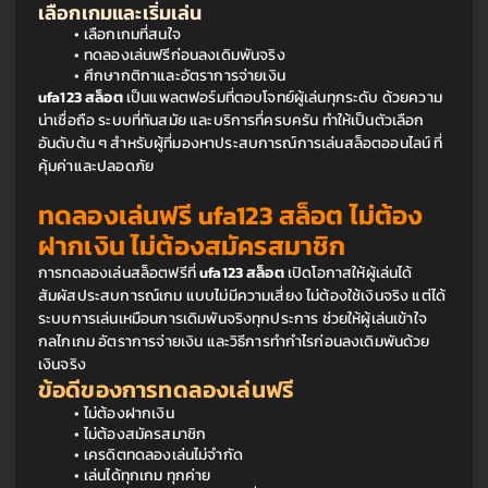
เลือกเกมและเริ่มเล่น
เลือกเกมที่สนใจ
ทดลองเล่นฟรีก่อนลงเดิมพันจริง
ศึกษากติกาและอัตราการจ่ายเงิน
ufa123 สล็อต
 เป็นแพลตฟอร์มที่ตอบโจทย์ผู้เล่นทุกระดับ ด้วยความ
น่าเชื่อถือ ระบบที่ทันสมัย และบริการที่ครบครัน ทำให้เป็นตัวเลือก
อันดับต้น ๆ สำหรับผู้ที่มองหาประสบการณ์การเล่นสล็อตออนไลน์ ที่
คุ้มค่าและปลอดภัย
ทดลองเล่นฟรี ufa123 สล็อต ไม่ต้อง
ฝากเงิน ไม่ต้องสมัครสมาชิก
การทดลองเล่นสล็อตฟรีที่ 
ufa123 สล็อต
 เปิดโอกาสให้ผู้เล่นได้
สัมผัสประสบการณ์เกม แบบไม่มีความเสี่ยง ไม่ต้องใช้เงินจริง แต่ได้
ระบบการเล่นเหมือนการเดิมพันจริงทุกประการ ช่วยให้ผู้เล่นเข้าใจ
กลไกเกม อัตราการจ่ายเงิน และวิธีการทำกำไรก่อนลงเดิมพันด้วย
เงินจริง
ข้อดีของการทดลองเล่นฟรี
ไม่ต้องฝากเงิน
ไม่ต้องสมัครสมาชิก
เครดิตทดลองเล่นไม่จำกัด
เล่นได้ทุกเกม ทุกค่าย