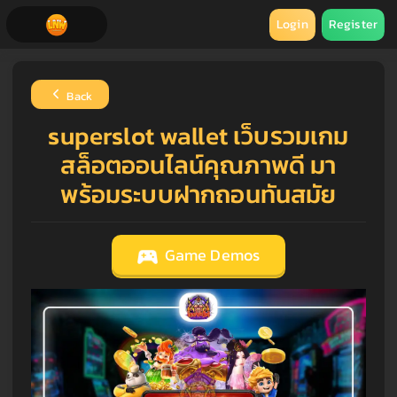
Login
Register
Back
superslot wallet เว็บรวมเกม
สล็อตออนไลน์คุณภาพดี มา
พร้อมระบบฝากถอนทันสมัย
Game Demos