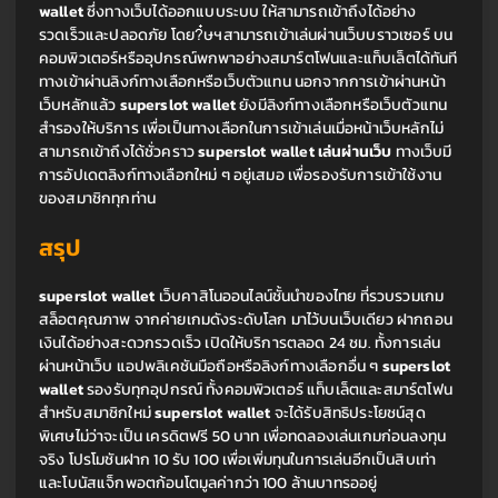
wallet
 ซึ่งทางเว็บได้ออกแบบระบบ ให้สามารถเข้าถึงได้อย่าง
รวดเร็วและปลอดภัย โดย?๋ษฯสามารถเข้าเล่นผ่านเว็บบราวเซอร์ บน
คอมพิวเตอร์หรืออุปกรณ์พกพาอย่างสมาร์ตโฟนและแท็บเล็ตได้ทันที 
ทางเข้าผ่านลิงก์ทางเลือกหรือเว็บตัวแทน นอกจากการเข้าผ่านหน้า
เว็บหลักแล้ว 
superslot wallet
 ยังมีลิงก์ทางเลือกหรือเว็บตัวแทน
สำรองให้บริการ เพื่อเป็นทางเลือกในการเข้าเล่นเมื่อหน้าเว็บหลักไม่
สามารถเข้าถึงได้ชั่วคราว 
superslot wallet เล่นผ่านเว็บ 
ทางเว็บมี
การอัปเดตลิงก์ทางเลือกใหม่ ๆ อยู่เสมอ เพื่อรองรับการเข้าใช้งาน
ของสมาชิกทุกท่าน
สรุป
superslot wallet 
เว็บคาสิโนออนไลน์ชั้นนำของไทย ที่รวบรวมเกม
สล็อตคุณภาพ จากค่ายเกมดังระดับโลก มาไว้บนเว็บเดียว ฝากถอน
เงินได้อย่างสะดวกรวดเร็ว เปิดให้บริการตลอด 24 ชม. ทั้งการเล่น
ผ่านหน้าเว็บ แอปพลิเคชันมือถือหรือลิงก์ทางเลือกอื่น ๆ 
superslot 
wallet 
รองรับทุกอุปกรณ์ ทั้งคอมพิวเตอร์ แท็บเล็ตและสมาร์ตโฟน 
สำหรับสมาชิกใหม่ 
superslot wallet 
จะได้รับสิทธิประโยชน์สุด
พิเศษไม่ว่าจะเป็น เครดิตฟรี 50 บาท เพื่อทดลองเล่นเกมก่อนลงทุน
จริง โปรโมชันฝาก 10 รับ 100 เพื่อเพิ่มทุนในการเล่นอีกเป็นสิบเท่า
และโบนัสแจ็กพอตก้อนโตมูลค่ากว่า 100 ล้านบาทรออยู่