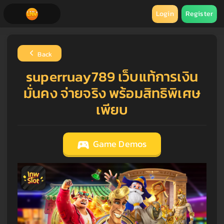
Login
Register
Back
superruay789 เว็บแท้การเงิน
มั่นคง จ่ายจริง พร้อมสิทธิพิเศษ
เพียบ
Game Demos