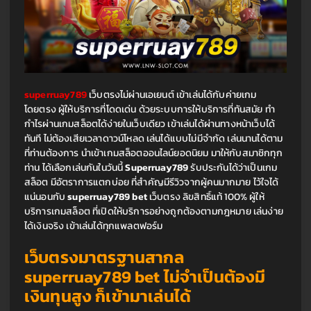
superruay789
เว็บตรงไม่ผ่านเอเยนต์ เข้าเล่นได้กับค่ายเกม
โดยตรง ผู้ให้บริการที่โดดเด่น ด้วยระบบการให้บริการที่ทันสมัย ทำ
กำไรผ่านเกมสล็อตได้ง่ายในเว็บเดียว เข้าเล่นได้ผ่านทางหน้าเว็บได้
ทันที ไม่ต้องเสียเวลาดาวน์โหลด เล่นได้แบบไม่มีจำกัด เล่นนานได้ตาม
ที่ท่านต้องการ นำเข้าเกมสล็อตออนไลน์ยอดนิยม มาให้กับสมาชิกทุก
ท่าน ได้เลือกเล่นกันในวันนี้ 
Superruay789 
รับประกันได้ว่าเป็นเกม
สล็อต มีอัตราการแตกบ่อย ที่สำคัญมีรีวิวจากผู้คนมากมาย ไว้ใจได้
แน่นอนกับ 
superruay789 bet 
เว็บตรง ลิขสิทธิ์แท้ 100% ผู้ให้
บริการเกมสล็อต ที่เปิดให้บริการอย่างถูกต้องตามกฎหมาย เล่นง่าย
ได้เงินจริง เข้าเล่นได้ทุกแพลตฟอร์ม 
เว็บตรงมาตรฐานสากล 
superruay789 
bet ไม่จำเป็นต้องมี
เงินทุนสูง ก็เข้ามาเล่นได้