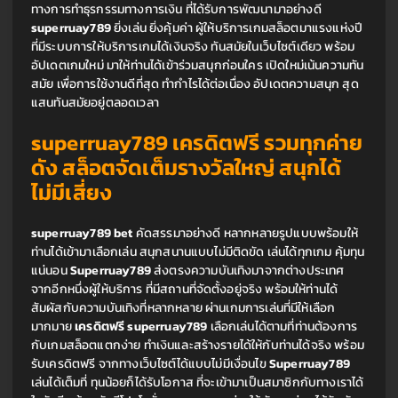
ทางการทำธุรกรรมทางการเงิน ที่ได้รับการพัฒนามาอย่างดี 
superruay789 
ยิ่งเล่น ยิ่งคุ้มค่า ผู้ให้บริการเกมสล็อตมาแรงแห่งปี 
ที่มีระบบการให้บริการเกมได้เงินจริง ทันสมัยในเว็บไซต์เดียว พร้อม
อัปเดตเกมใหม่ มาให้ท่านได้เข้าร่วมสนุกก่อนใคร เปิดใหม่เน้นความทัน
สมัย เพื่อการใช้งานดีที่สุด ทำกำไรได้ต่อเนื่อง 
อัปเดตความสนุก สุด
แสนทันสมัยอยู่ตลอดเวลา
superruay789 
เครดิตฟรี รวมทุกค่าย
ดัง สล็อตจัดเต็มรางวัลใหญ่ สนุกได้
ไม่มีเสี่ยง
superruay789 bet 
คัดสรรมาอย่างดี หลากหลายรูปแบบพร้อมให้
ท่านได้เข้ามาเลือกเล่น 
สนุกสนานแบบไม่มีติดขัด เล่นได้ทุกเกม คุ้มทุน
แน่นอน 
Superruay789 
ส่งตรงความบันเทิงมาจากต่างประเทศ 
จากอีกหนึ่งผู้ให้บริการ ที่มีสถานที่จัดตั้งอยู่จริง พร้อมให้ท่านได้
สัมผัสกับความบันเทิงที่หลากหลาย ผ่านเกมการเล่นที่มีให้เลือก
มากมาย 
เครดิตฟรี superruay789 
เลือกเล่นได้ตามที่ท่านต้องการ 
กับเกมสล็อตแตกง่าย ทำเงินและสร้างรายได้ให้กับท่านได้จริง พร้อม
รับเครดิตฟรี จากทางเว็บไซต์ได้แบบไม่มีเงื่อนไข 
Superruay789 
เล่นได้เต็มที่ ทุนน้อยก็ได้รับโอกาส ที่จะเข้ามาเป็นสมาชิกกับทางเราได้ 