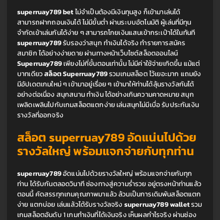
superruay789 bet 
ไม่จำเป็นต้องมีเงินทุนสูง ก็เข้ามาเล่นได้ 
สามารถฝากถอนเงินได้ ไม่มีขั้นต่ำ ผ่านระบบอัตโนมัติ ผู้เล่นที่มีทุน
จำกัดเข้าเล่นกันได้ง่าย ๆ สามารถโกยเงินแสนเข้ากระเป๋าได้ในทันที 
superruay789 
รับรองว่าสนุก ทำเงินได้จริง ทำรายการสมัคร
สมาชิก ได้อย่างง่ายดาย ผ่านทางหน้าเว็บไซต์สล็อตออนไลน์ 
Superruay789 
เพียงไม่กี่ขั้นตอนเท่านั้น ไม่มีค่าใช้จ่ายเกิดขึ้น แม้แต่
บาทเดียว 
สล็อต Superruay789 
รวมเกมสล็อต ไว้เยอะมาก แถมยัง
มีอัปเดตเกมใหม่ ๆ เข้ามาอยู่เรื่อย ๆ เข้ามาให้ท่านได้ลุ้นรางวัลกันได้
อย่างต่อเนื่อง สนุกสนาน ทำเงิน ได้อย่างเกินความคาดหมาย สนุก
เพลิดเพลินไปกับเกมสล็อตแตกง่าย เล่นสนุกไม่มีเบื่อ รับประกันเงิน
รางวัลที่ออกจริง
สล็อต 
superruay789 
อัดแน่นไปด้วย
รางวัลใหญ่ พร้อมแจกจ่ายกับทุกท่าน
superruay789 
อัดแน่นไปด้วยรางวัลใหญ่ พร้อมแจกจ่ายกับทุก
ท่าน ได้รับกันตลอดวินาที ช่องทางสู่ความร่ำรวย อยู่ตรงหน้าท่านแล้ว
ตอนนี้ คัดสรรทุกเกมคุณภาพมาแล้ว ล้วนเป็นการเดิมพันสล็อตแตก
ง่าย แตกบ่อย เล่นแล้วได้รับรางวัลจริง
 superruay789 wallet 
รวม
เกมสล็อตอันดับ 1 เกมทำเงินที่ได้เงินจริง เห็นผลกำไรจริง ผ่านช่อง