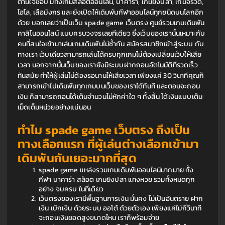
ตามใจชอบ มีทั้งเกมสล็อตออนไลน์, บาคาร่า, เกมยิงปลา, เกมจรวด, 
ไฮโล, เสือมังกร และยังเปิดให้เดิมพันกีฬาออนไลน์ทุกชนิดบนโลกอีก
ด้วย บอกเลยว่าเป็นเว็บ spade game เว็บตรง ศูนย์รวมเกมเดิมพัน
คาสิโนออนไลน์ แบบครบวงจรเลยทีเดียว ซึ่งเว็บของเรานั้นเหมาะกับ
คนที่สนใจเข้ามาเล่นเกมเดิมพันไม่ซ้ำกัน สมัครสมาชิกเข้าสู่ระบบ กับ
ทางเรา เว็บเดียวสามารถเล่นได้ครบทุกเกมไม่ต้องเปลี่ยนเว็บให้เสีย
เวลา นอกจากนั้นเว็บของเรายังมีระบบฝากถอนอัตโนมัติที่รวดเร็ว 
ทันสมัย ทำให้ผู้เล่นไม่ต้องรอนานให้เสียเวลา เพียงแค่ 30 วินาทีคุณก็
สามารถเข้าไปเดิมพันทุกเกมบนเว็บของเราได้ทันที และตอนจะถอน
เงิน ก็สามารถถอนได้เต็มจำนวนไม่หักค่าใด ๆ ทั้งสิ้น ได้เงินแบบเต็ม
เม็ดเต็มหน่วยอย่างแน่นอน
ทำไม spade game เว็บตรง ถึงเป็น
ทางเลือกแรก ที่ผู้เล่นต่างเลือกเข้ามา
เดิมพันกันเยอะมากที่สุด
spade game แหล่งรวมเกมเดิมพันออนไลน์มากมาย ทั้ง 
กีฬา บาคาร่า สล็อต เกมยิงปลา แทงหวย รวมทั้งหมดทุก
อย่าง จบครบ ในที่เดียว
เว็บตรงของเรามีพื้นฐานการเงิน มั่นคง ไม่เป็นอันตราย ฝาก
เงิน เบิกเงิน ด้วยระบบ ออโต้ ด้วยตัวเอง เพียงแค่ไม่กี่วินาที 
จะถอนเงินยอดสูงขนาดไหน เราก็พร้อมจ่าย