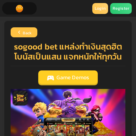
Login
Register
Back
sogood bet แหล่งทำเงินสุดฮิต
โบนัสเป็นแสน แจกหนักให้ทุกวัน
Game Demos