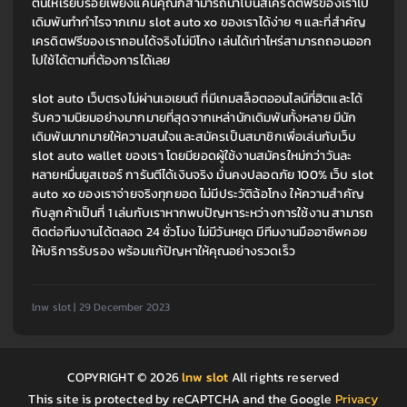
ตนให้เรียบร้อยเพียงแค่นี้คุณก็สามารถนำโบนัสเครดิตฟรีของเราไป
เดิมพันทำกำไรจากเกม 
slot auto xo ของเราได้ง่าย ๆ และที่สำคัญ
เครดิตฟรีของเราถอนได้จริงไม่มีโกง เล่นได้เท่าไหร่สามารถถอนออก
ไปใช้ได้ตามที่ต้องการได้เลย
slot auto เว็บตรงไม่ผ่านเอเยนต์ ที่มีเกมสล็อตออนไลน์ที่ฮิตและได้
รับความนิยมอย่างมากมายที่สุดจากเหล่านักเดิมพันทั้งหลาย มีนัก
เดิมพันมากมายให้ความสนใจและสมัครเป็นสมาชิกเพื่อเล่นกับเว็บ 
slot auto wallet
 ของเรา โดยมียอดผู้ใช้งานสมัครใหม่กว่าวันละ
หลายหมื่นยูสเซอร์ การันตีได้เงินจริง มั่นคงปลอดภัย 100% เว็บ 
slot 
auto xo
 ของเราจ่ายจริงทุกยอด ไม่มีประวัติฉ้อโกง ให้ความสำคัญ
กับลูกค้าเป็นที่ 1 เล่นกับเราหากพบปัญหาระหว่างการใช้งาน สามารถ
ติดต่อทีมงานได้ตลอด 24 ชั่วโมง ไม่มีวันหยุด มีทีมงานมืออาชีพคอย
ให้บริการรับรอง พร้อมแก้ปัญหาให้คุณอย่างรวดเร็ว
lnw slot | 29 December 2023
COPYRIGHT © 2026
lnw slot
All rights reserved
This site is protected by reCAPTCHA and the Google
Privacy