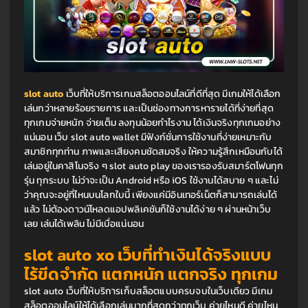
slot auto
 เว็บที่ให้บริการเกมสล็อตออนไลน์ที่ดีที่สุด มีเกมให้ได้เลือก
เล่นกว่าหลายร้อยรายการ และเป็นช่องทางการหารายได้ที่ง่ายที่สุด 
ทุกเกมจ่ายหนัก จ่ายเต็ม ลงทุนน้อยกำไรงาม ได้เงินจริงทุกเกมอย่าง
แน่นอน เว็บ 
slot auto wallet
 มีฟังก์ชั่นการใช้งานที่ง่ายเหมาะกับ
สมาชิกทุกท่าน ภาพและเสียงคมชัดสมจริง ให้ความรู้สึกเหมือนกับได้
เล่นอยู่ในคาสิโนจริง ๆ 
slot auto play
 ของเรารองรับสมาร์ตโฟนทุก
รุ่น ทุกระบบ ไม่ว่าจะเป็น Android หรือ iOS ใช้งานได้สบาย ๆ และไม่
ว่าคุณจะอยู่ที่ไหนบนโลกใบนี้ เพียงแค่มีอินเทอร์เน็ตก็สามารถเล่นได้
แล้ว ไม่ต้องดาวน์โหลดแอปพลิเคชันก็ใช้งานได้ง่าย ๆ ผ่านหน้าเว็บ
เลย เล่นได้เพลิน ไม่มีเบื่อแน่นอน
slot auto xo เว็บที่ทำเงินได้จริงแบบ
ไร้ขีดจำกัด แตกหนัก แตกจริง ทุกเกม
slot auto เว็บที่ให้บริการเก็บสล็อตแบบครบจบในเว็บเดียว มีเกม
สล็อตออนไลน์ให้ได้เลือกเล่นมากที่สุดกว่าทุกเว็บ ค่ายไหนดี ค่ายไหน