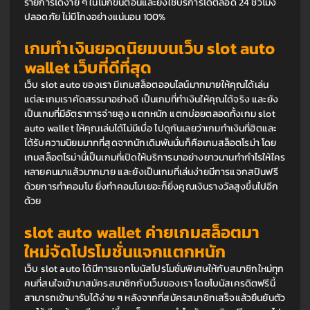
รายการได้ง่าย ๆ ในไม่กี่ขั้นตอนและยังใช้บริการได้ตลอด 24 ชั่วโมง 
ปลอดภัย ไม่มีโกงอย่างแน่นอน 100% 
เกมทำเงินยอดนิยมบนเว็บ 
slot auto 
wallet
 เว็บที่ดีที่สุด
เว็บ slot auto ของเรา มีเกมสล็อตออนไลน์มากมายให้คุณได้เล่น 
แต่ละเกมเราคัดสรรมาอย่างดี เป็นเกมที่ทำเงินให้คุณได้จริง และยัง
เป็นเกมที่มีอัตราการจ่ายสูง แตกหนัก แตกบ่อยตลอดทั้งเกม 
slot 
auto wallet
 ให้คุณเล่นได้ไม่มีเบื่อ ไปดูกันเลยว่าเกมทำเงินที่ฮิตและ
ได้รับความนิยมมากที่สุดจากนักเดิมพันนั่นก็คือเกมสล็อตโรม่า โดย
เกมสล็อตโรม่านี้เป็นเกมที่เปิดให้บริการมาอย่างยาวนานทำกำไรให้ใคร
หลายคนมาแล้วมากมาย และยังเป็นเกมที่เล่นง่ายมีการแจกสปินฟรี
ด้วยการทำคอมโบ ยิ่งทำคอมโบเยอะก็ยิ่งคูณเงินรางวัลสูงขึ้นไปอีก
ด้วย
slot auto wallet ค่ายเกมสล็อตมา
ใหม่จัดโปรโมชั่นแจกแตกหนัก
เว็บ slot auto ได้มีการแจกโบนัสโปรโมชั่นพิเศษให้กับสมาชิกใหม่ทุก
คนที่สนใจเข้ามาสมัครสมาชิกกับเว็บของเรา โดยโบนัสเครดิตฟรีนี้
สามารถเข้ามารับได้ง่าย ๆ หลังจากที่สมัครสมาชิกเสร็จแล้วยืนยันตัว