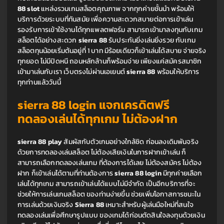
88 slot 
แ
หล่งรวมเกมสล็อตคุณภาพ จากทุกค่ายชั้นนำ พร้อมให้
บริการด้วยระบบที่ทันสมัย เพื่อความสะดวกสบายต่อการเข้าเล่น 
รองรับการเข้าใช้งานได้ทุกแพลตฟอร์ม สามารถเข้ามาลงทุนกับเกม
สล็อตได้อย่างสะดวก 
sierra 88 
รับประกันยิ่งเล่นยิ่งรวย กับเกม
สล็อตทุนน้อยเริ่มต้นอยู่ที่ 1 บาท มีร้อยเดียวก็เข้าเล่นได้สบาย จ่ายจริง
ทุกยอด ไม่มีปิดหนี ถอนหลักล้านก็พร้อมจ่าย เพียงแค่สมัครสมาชิก
เข้ามาเล่นกับเรา เว็บตรงไม่ผ่านเอเยนต์ 
sierra 88 
พร้อมให้บริการ
ทุกท่านแล้ววันนี้
sierra 88 
login แจกเครดิตฟรี 
ทดลองเล่นได้ทุกเกม ไม่ต้องฝาก
sierra 88 play
สัมผัสกับตัวเกมอย่างใกล้ชิด ก่อนลงเดิมพันจริง 
ด้วยการ
ทดลองเล่นสล็อต ไม่ต้องเสียเงินในการฝากเข้าเล่น ก็
สามารถเลือกทดลองเล่นเกม ที่ต้องการได้เลย 
ไม่ต้องสมัคร ไม่ต้อง
ฝาก ก็เข้าเล่นได้ตามที่ท่านต้องการ 
sierra 88 login 
มีทุกค่ายเลือก
เล่นได้ทุกเกม สามารถเข้าเล่นได้แบบไม่มีจำกัด เป็นอีกบริการที่จะ
ช่วยให้การเล่นเกมสล็อต ของท่านง่ายขึ้น ช่วยเพิ่มโอกาสการชนะใน
การเล่นด้วยเงินจริง 
Sierra 88 
เหมาะสำหรับผู้เล่นมือใหม่ที่สนใจ 
ทดลองเล่นเพื่อศึกษารูปแบบ ของเกมได้ก่อนตัดสินใจลงทุนด้วยเงิน