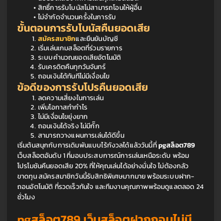
สิทธิ์การรับโบนัสไม่สามารถโอนให้ผู้อื่น
ไม่จำกัดจำนวนครั้งในการรับ
ขั้นตอนการรับโบนัสคืนยอดเสีย
สมัครสมาชิก
และยืนยันบัญชี
เริ่มเล่นเกมสล็อตที่ร่วมรายการ
ระบบคำนวณยอดเสียอัตโนมัติ
รับเครดิตคืนทุกวันจันทร์
ถอนเงินได้ทันทีไม่มีเงื่อนไข
ข้อดีของการรับโปรคืนยอดเสีย
ลดความเสี่ยงในการเล่น
เพิ่มโอกาสทำกำไร
ไม่มีเงื่อนไขยุ่งยาก
ถอนเงินได้จริง ไม่มีกั๊ก
สามารถวางแผนการเล่นได้ดีขึ้น
เริ่มต้นสนุกกับการเดิมพันแบบไร้กังวลได้แล้ววันนี้ที่ 
pgสล็อต789
เว็บสล็อตอันดับ 1 ที่มอบประสบการณ์การเล่นเหนือระดับ พร้อม
โปรโมชันคืนยอดเสีย 20% ที่ให้คุณเล่นได้อย่างมั่นใจ ไม่ต้องกลัว
ขาดทุน สมัครสมาชิกวันนี้รับสิทธิพิเศษมากมาย พร้อมระบบฝาก-
ถอนอัตโนมัติ ที่รวดเร็วทันใจ และทีมงานคุณภาพพร้อมดูแลตลอด 24 
ชั่วโมง
pgสล็อต789 เว็บสล็อตฝากถอนไม่มี