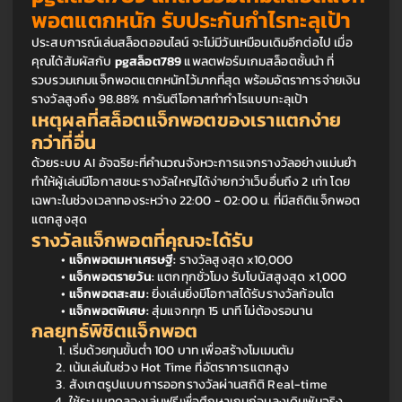
พอตแตกหนัก รับประกันกำไรทะลุเป้า
ประสบการณ์เล่นสล็อตออนไลน์ จะไม่มีวันเหมือนเดิมอีกต่อไป เมื่อ
คุณได้สัมผัสกับ 
pgสล็อต789
 แพลตฟอร์มเกมสล็อตชั้นนำ ที่
รวบรวมเกมแจ็กพอตแตกหนักไว้มากที่สุด พร้อมอัตราการจ่ายเงิน
รางวัลสูงถึง 98.88% การันตีโอกาสทำกำไรแบบทะลุเป้า
เหตุผลที่สล็อตแจ็กพอตของเราแตกง่าย
กว่าที่อื่น
ด้วยระบบ AI อัจฉริยะที่คำนวณจังหวะการแจกรางวัลอย่างแม่นยำ 
ทำให้ผู้เล่นมีโอกาสชนะรางวัลใหญ่ได้ง่ายกว่าเว็บอื่นถึง 2 เท่า โดย
เฉพาะในช่วงเวลาทองระหว่าง 22:00 - 02:00 น. ที่มีสถิติแจ็กพอต
แตกสูงสุด
รางวัลแจ็กพอตที่คุณจะได้รับ
แจ็กพอตมหาเศรษฐี:
 รางวัลสูงสุด x10,000
แจ็กพอตรายวัน:
 แตกทุกชั่วโมง รับโบนัสสูงสุด x1,000
แจ็กพอตสะสม:
 ยิ่งเล่นยิ่งมีโอกาสได้รับรางวัลก้อนโต
แจ็กพอตพิเศษ:
 สุ่มแจกทุก 15 นาที ไม่ต้องรอนาน
กลยุทธ์พิชิตแจ็กพอต
เริ่มด้วยทุนขั้นต่ำ 100 บาท เพื่อสร้างโมเมนตัม
เน้นเล่นในช่วง Hot Time ที่อัตราการแตกสูง
สังเกตรูปแบบการออกรางวัลผ่านสถิติ Real-time
ใช้ระบบทดลองเล่นฟรีเพื่อศึกษาเกมก่อนลงเดิมพันจริง