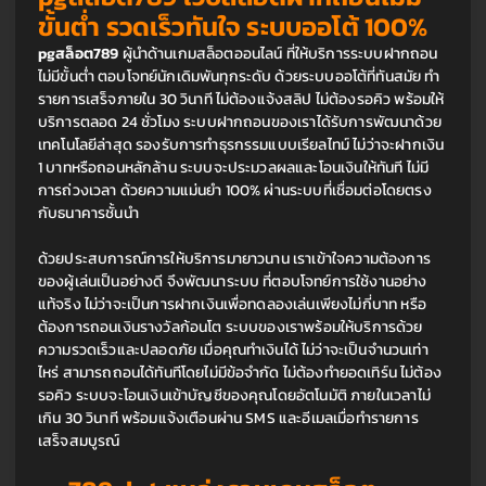
ขั้นต่ำ รวดเร็วทันใจ ระบบออโต้ 100%
pgสล็อต789
 ผู้นำด้านเกมสล็อตออนไลน์ ที่ให้บริการระบบฝากถอน
ไม่มีขั้นต่ำ ตอบโจทย์นักเดิมพันทุกระดับ ด้วยระบบออโต้ที่ทันสมัย ทำ
รายการเสร็จภายใน 30 วินาที ไม่ต้องแจ้งสลิป ไม่ต้องรอคิว พร้อมให้
บริการตลอด 24 ชั่วโมง ระบบฝากถอนของเราได้รับการพัฒนาด้วย
เทคโนโลยีล่าสุด รองรับการทำธุรกรรมแบบเรียลไทม์ ไม่ว่าจะฝากเงิน 
1 บาทหรือถอนหลักล้าน ระบบจะประมวลผลและโอนเงินให้ทันที ไม่มี
การถ่วงเวลา ด้วยความแม่นยำ 100% ผ่านระบบที่เชื่อมต่อโดยตรง
กับธนาคารชั้นนำ 
ด้วยประสบการณ์การให้บริการมายาวนาน เราเข้าใจความต้องการ
ของผู้เล่นเป็นอย่างดี จึงพัฒนาระบบ ที่ตอบโจทย์การใช้งานอย่าง
แท้จริง ไม่ว่าจะเป็นการฝากเงินเพื่อทดลองเล่นเพียงไม่กี่บาท หรือ
ต้องการถอนเงินรางวัลก้อนโต ระบบของเราพร้อมให้บริการด้วย
ความรวดเร็วและปลอดภัย เมื่อคุณทำเงินได้ ไม่ว่าจะเป็นจำนวนเท่า
ไหร่ สามารถถอนได้ทันทีโดยไม่มีข้อจำกัด ไม่ต้องทำยอดเทิร์น ไม่ต้อง
รอคิว ระบบจะโอนเงินเข้าบัญชีของคุณโดยอัตโนมัติ ภายในเวลาไม่
เกิน 30 วินาที พร้อมแจ้งเตือนผ่าน SMS และอีเมลเมื่อทำรายการ
เสร็จสมบูรณ์