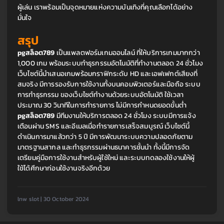
ผู้เล่น เราพร้อมเป็นจุดหมายแห่งความบันเทิงที่คุณเลือกได้อย่าง
มั่นใจ
สรุป
pgสล็อต789 
เป็นแพลตฟอร์มเกมออนไลน์ ที่ให้บริการเกมมากกว่า 
1,000 เกม พร้อมระบบทำธุรกรรมอัตโนมัติที่ทำงานตลอด 24 ชั่วโมง 
เว็บไซต์นี้นำเสนอเกมพร้อมกราฟิกระดับ HD และเอฟเฟกต์เสียงที่
สมจริง มีการรองรับการใช้งานทั้งบนคอมพิวเตอร์และมือถือ ระบบ
การทำธุรกรรม ของเว็บไซต์ทำงานด้วยระบบอัตโนมัติ ใช้เวลา
ประมาณ 30 วินาทีในการทำรายการ ไม่มีการกำหนดยอดขั้นต่ำ 
pgสล็อต789 
มีทีมงานให้บริการตลอด 24 ชั่วโมง ระบบมีการแจ้ง
เตือนผ่าน SMS และอีเมลเมื่อทำรายการเสร็จสมบูรณ์ เว็บไซต์นี้
ดำเนินการมาแล้วกว่า 5 ปี มีการพัฒนาระบบความปลอดภัยตาม
มาตรฐานสากล และทำธุรกรรมผ่านธนาคารชั้นนำ ทั้งนี้มีการจัด
เตรียมคู่มือการใช้งานสำหรับผู้ใช้ใหม่ และระบบทดลองใช้งานให้ผู้
ใช้ได้ศึกษาก่อนใช้งานจริงอีกด้วย
lnw slot | 30 October 2024