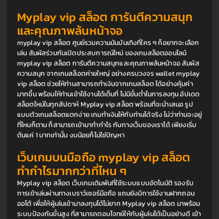
Myplay vip สล็อต การันตีความสนุก
และคุณภาพล้นหน้าจอ
myplay vip สล็อต ศูนย์รวมความมันบันเทิงที่ใคร ๆ ก็อยากจะเลือก
เล่น สัมผัสร่วมกันเปิดประสบการณ์ใหม่ ของเกมสล็อตออนไลน์ 
myplay vip สล็อต การันตีความสนุกและคุณภาพล้นหน้าจอ สัมผัส
ความสนุก จากเกมสล็อตค่ายใหญ่ อย่างครบวงจร wallet myplay 
vip สล็อต ช่วยให้ท่านสามารถทำเงินจากเกมสล็อต ได้อย่างคุ้มค่า
มากขึ้น พร้อมให้ท่านเข้าใช้งานได้เต็มที่ ไม่มีขั้นต่ำในการลงทุน อัปเดต
สล็อตใหม่ในทุกสัปดาห์ Myplay vip สล็อต พร้อมที่จะนำเสนอ รูป
แบบตัวเกมสล็อตแตกง่าย เกมทำเงินให้กับท่านได้จริง ไม่ว่าท่านจะอยู่
ที่ไหนก็ตาม ก็สามารถเข้ามาทำกำไร กับทางเว็บของเราได้ เพียงเริ่ม
ต้นแค่ 1 บาทเท่านั้น งบน้อยก็ไม่ใช่ปัญหา
เว็บเกมบนมือถือ myplay vip สล็อต 
ทำกำไรมากกว่าที่ไหน ๆ
Myplay vip สล็อต เว็บเกมเดิมพันที่ใช้ระบบแบบอัตโนมัติ รองรับ
การเข้าเล่นผ่านทางเบราว์เซอร์มือถือ แถมยังมีการใช้งานฝากถอน
ออโต้ เพื่อให้ผู้เล่นเข้ามาลงทุนได้ไม่ยาก Myplay vip สล็อต มาพร้อม
ระบบป้องกันขั้นสูง ที่สามารถตอบโจทย์ให้กับผู้เล่นได้เป็นอย่างดี เข้า